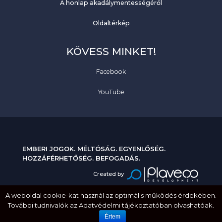
A honlap akadálymentességéről
Oldaltérkép
KÖVESS MINKET!
Facebook
YouTube
EMBERI JOGOK. MÉLTÓSÁG. EGYENLŐSÉG.
HOZZÁFÉRHETŐSÉG. BEFOGADÁS.
Created by
A weboldal cookie-kat használ az optimális működés érdekében.
További tudnivalók az Adatvédelmi tájékoztatóban olvashatóak.
Értem