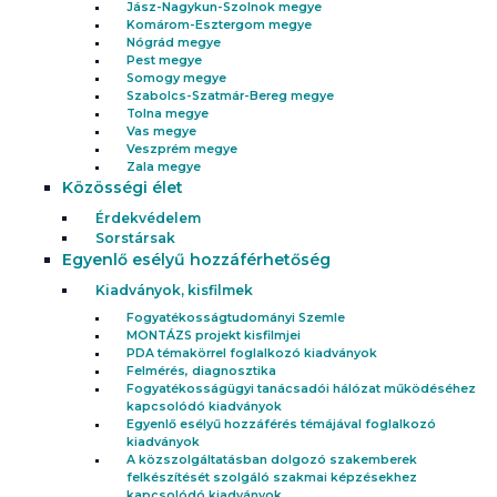
Jász-Nagykun-Szolnok megye
Komárom-Esztergom megye
Nógrád megye
Pest megye
Somogy megye
Szabolcs-Szatmár-Bereg megye
Tolna megye
Vas megye
Veszprém megye
Zala megye
Közösségi élet
Érdekvédelem
Sorstársak
Egyenlő esélyű hozzáférhetőség
Kiadványok, kisfilmek
Fogyatékosságtudományi Szemle
MONTÁZS projekt kisfilmjei
PDA témakörrel foglalkozó kiadványok
Felmérés, diagnosztika
Fogyatékosságügyi tanácsadói hálózat működéséhez
kapcsolódó kiadványok
Egyenlő esélyű hozzáférés témájával foglalkozó
kiadványok
A közszolgáltatásban dolgozó szakemberek
felkészítését szolgáló szakmai képzésekhez
kapcsolódó kiadványok