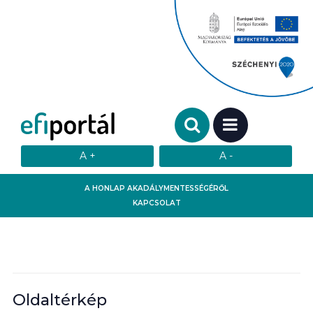
Keresendő szó:
MENÜ
A HONLAP AKADÁLYMENTESSÉGÉRŐL
KAPCSOLAT
Oldaltérkép