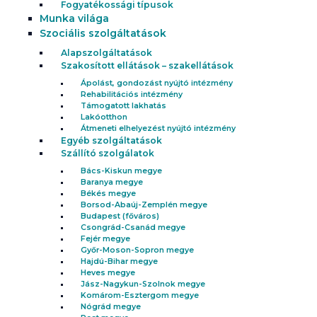
Fogyatékossági típusok
Munka világa
Szociális szolgáltatások
Alapszolgáltatások
Szakosított ellátások – szakellátások
Ápolást, gondozást nyújtó intézmény
Rehabilitációs intézmény
Támogatott lakhatás
Lakóotthon
Átmeneti elhelyezést nyújtó intézmény
Egyéb szolgáltatások
Szállító szolgálatok
Bács-Kiskun megye
Baranya megye
Békés megye
Borsod-Abaúj-Zemplén megye
Budapest (főváros)
Csongrád-Csanád megye
Fejér megye
Győr-Moson-Sopron megye
Hajdú-Bihar megye
Heves megye
Jász-Nagykun-Szolnok megye
Komárom-Esztergom megye
Nógrád megye