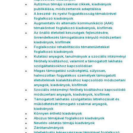
Autizmus témájú szakmai cikkek, kiadványok
publikálása, módszertanok adaptálása
A beszéd- és nyelvi fogyatékosság témakörével
foglalkozó kiadványok
Augmentatív és alternatív kommunikáció (AAK)
témakörével foglalkozó kiadványok, kisfilmek
Az önálló életviteli készségek fejlesztésére,
önrendelkezés támogatására irányuló módszertani
kiadványok, kisfilmek
Foglalkozási rehabilitációs tématerületekkel
foglalkozó kiadványok
Kutatási anyagok, tanulmányok a szociális intézményi
férőhely kiváltáshoz, valamint a támogatott lakhatás
szolgáltatásokhoz kapcsolódóan
Magas támogatási szükségletű, súlyosan,
halmozottan fogyatékos személyek támogatott
életvitelének kialakításához kapcsolódó módszertani
anyagok, kiadványok, kisfilmek
Szociális intézményi férőhely kiváltáshoz kapcsolódó
módszertani anyagok, kiadványok, kisfilmek
Támogatott lakhatás szolgáltatás létrehozását és
működtetését támogató szakmai anyagok,
kiadványok
Könnyen érthető kiadványok
Abúzus témájával foglalkozó kiadványok
Nevelés-oktatás témájú kiadványok
Zárótanulmányok
Intellektuális képességzavar témájával foglalkozó