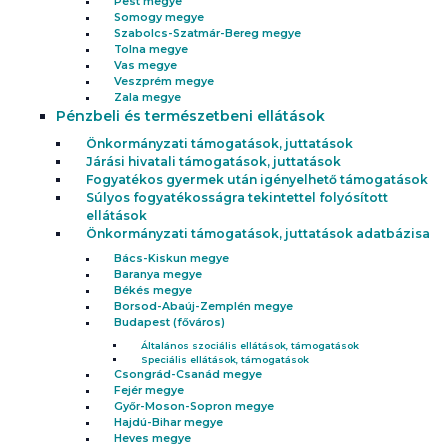
Pest megye
Somogy megye
Szabolcs-Szatmár-Bereg megye
Tolna megye
Vas megye
Veszprém megye
Zala megye
Pénzbeli és természetbeni ellátások
Önkormányzati támogatások, juttatások
Járási hivatali támogatások, juttatások
Fogyatékos gyermek után igényelhető támogatások
Súlyos fogyatékosságra tekintettel folyósított
ellátások
Önkormányzati támogatások, juttatások adatbázisa
Bács-Kiskun megye
Baranya megye
Békés megye
Borsod-Abaúj-Zemplén megye
Budapest (főváros)
Általános szociális ellátások, támogatások
Speciális ellátások, támogatások
Csongrád-Csanád megye
Fejér megye
Győr-Moson-Sopron megye
Hajdú-Bihar megye
Heves megye