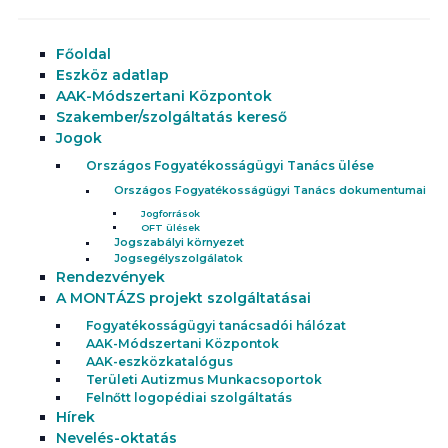
Főoldal
Eszköz adatlap
AAK-Módszertani Központok
Szakember/szolgáltatás kereső
Jogok
Országos Fogyatékosságügyi Tanács ülése
Országos Fogyatékosságügyi Tanács dokumentumai
Jogforrások
OFT ülések
Jogszabályi környezet
Jogsegélyszolgálatok
Rendezvények
A MONTÁZS projekt szolgáltatásai
Fogyatékosságügyi tanácsadói hálózat
AAK-Módszertani Központok
AAK-eszközkatalógus
Területi Autizmus Munkacsoportok
Felnőtt logopédiai szolgáltatás
Hírek
Nevelés-oktatás