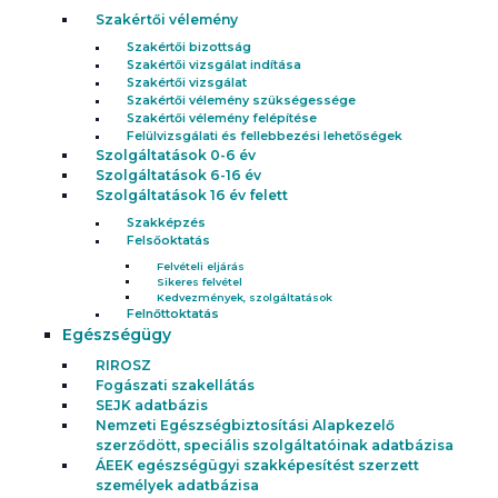
Szakértői vélemény
Szakértői bizottság
Szakértői vizsgálat indítása
Szakértői vizsgálat
Szakértői vélemény szükségessége
Szakértői vélemény felépítése
Felülvizsgálati és fellebbezési lehetőségek
Szolgáltatások 0-6 év
Szolgáltatások 6-16 év
Szolgáltatások 16 év felett
Szakképzés
Felsőoktatás
Felvételi eljárás
Sikeres felvétel
Kedvezmények, szolgáltatások
Felnőttoktatás
Egészségügy
RIROSZ
Fogászati szakellátás
SEJK adatbázis
Nemzeti Egészségbiztosítási Alapkezelő
szerződött, speciális szolgáltatóinak adatbázisa
ÁEEK egészségügyi szakképesítést szerzett
személyek adatbázisa