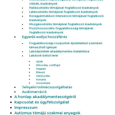
cikkek, kiadványok
Hallássérülés témájával foglalkozó kiadványok
Látássérülés témájával foglalkozó kiadványok
Koragyermekkori intervenció témájával foglalkozó
kiadványok
Mozgássérülés témájával foglalkozó kiadványok
Pszichoszociális fogyatékosság témájával
foglalkozó kiadványok
Egyenlő esélyű hozzáférés
Fogyatékossági csoportok épületekkel szemben
támasztott igényei
Lakóépületek akadálymentes kialakítása
Lakások belső terei
Ajtók
Előszoba, szélfogó
Nappali
Étkező
Hálószoba
Konyha
Vizesblokk
Jelnyelvi tolmácsszolgáltatás
Audionarráció
A honlap akadálymentességéről
Kapcsolat és ügyfélszolgálat
Impresszum
Autizmus témájú szakmai anyagok