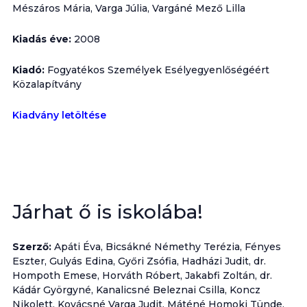
Mészáros Mária, Varga Júlia, Vargáné Mező Lilla
Kiadás éve:
2008
Kiadó:
Fogyatékos Személyek Esélyegyenlőségéért
Közalapítvány
Kiadvány letöltése
Járhat ő is iskolába!
Szerző:
Apáti Éva, Bicsákné Némethy Terézia, Fényes
Eszter, Gulyás Edina, Győri Zsófia, Hadházi Judit, dr.
Hompoth Emese, Horváth Róbert, Jakabfi Zoltán, dr.
Kádár Györgyné, Kanalicsné Beleznai Csilla, Koncz
Nikolett, Kovácsné Varga Judit, Máténé Homoki Tünde,