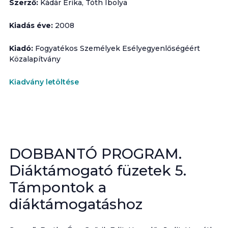
Szerző:
Kádár Erika, Tóth Ibolya
Kiadás éve:
2008
Kiadó:
Fogyatékos Személyek Esélyegyenlőségéért
Közalapítvány
Kiadvány letöltése
DOBBANTÓ PROGRAM.
Diáktámogató füzetek 5.
Támpontok a
diáktámogatáshoz