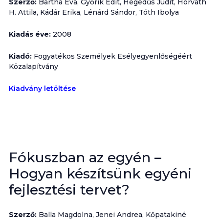
Szerző:
Bartha Éva, Győrik Edit, Hegedűs Judit, Horváth
H. Attila, Kádár Erika, Lénárd Sándor, Tóth Ibolya
Kiadás éve:
2008
Kiadó:
Fogyatékos Személyek Esélyegyenlőségéért
Közalapítvány
Kiadvány letöltése
Fókuszban az egyén –
Hogyan készítsünk egyéni
fejlesztési tervet?
Szerző:
Balla Magdolna, Jenei Andrea, Kőpatakiné