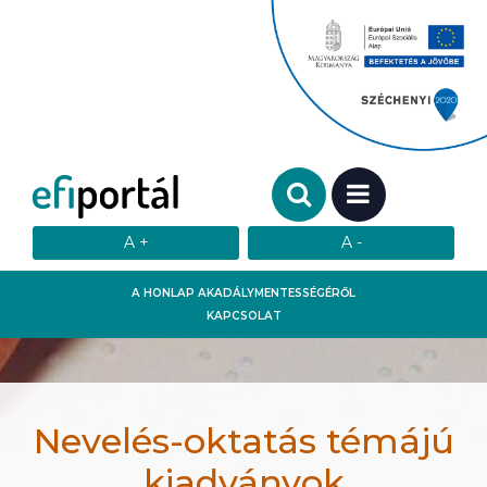
Keresendő szó:
MENÜ
A HONLAP AKADÁLYMENTESSÉGÉRŐL
KAPCSOLAT
Nevelés-oktatás témájú
kiadványok