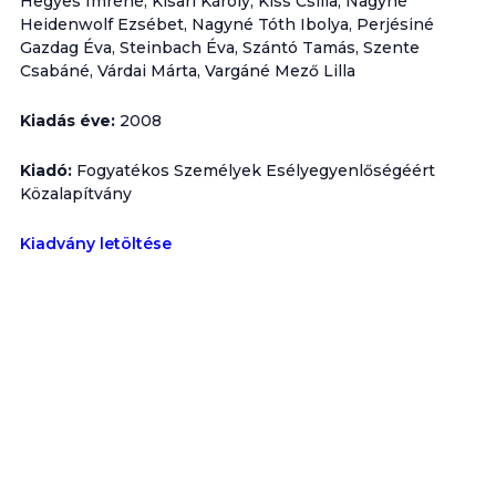
Hegyes Imréné, Kisari Károly, Kiss Csilla, Nagyné
Heidenwolf Ezsébet, Nagyné Tóth Ibolya, Perjésiné
Gazdag Éva, Steinbach Éva, Szántó Tamás, Szente
Csabáné, Várdai Márta, Vargáné Mező Lilla
Kiadás éve:
2008
Kiadó:
Fogyatékos Személyek Esélyegyenlőségéért
Közalapítvány
Kiadvány letöltése