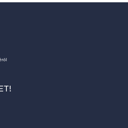
ről
ET!