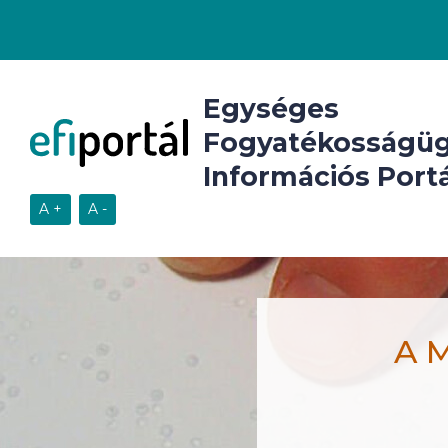
Egységes
Fogyatékosságüg
Információs Portá
A M