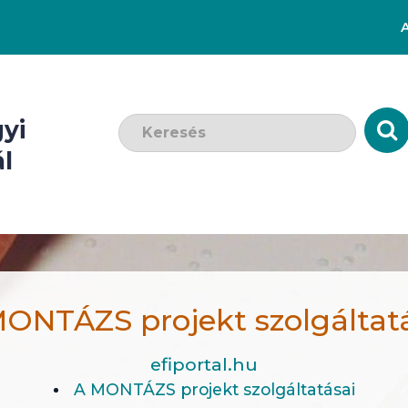
Keresendő szó:
yi
l
ONTÁZS projekt szolgáltat
efiportal.hu
A MONTÁZS projekt szolgáltatásai