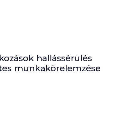
lkozások hallássérülés
letes munkakörelemzése