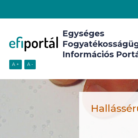
Egységes
Fogyatékosságüg
Információs Portá
Hallássér