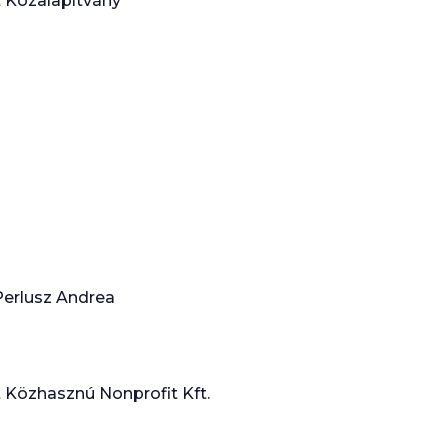
 Közalapítvány
Perlusz Andrea
Közhasznú Nonprofit Kft.