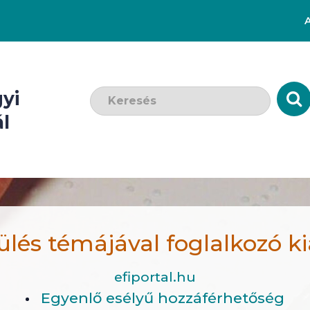
Keresendő szó:
yi
l
ülés témájával foglalkozó 
efiportal.hu
Egyenlő esélyű hozzáférhetőség