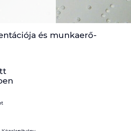
rientációja és munkaerő-
tt
ében
et