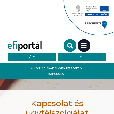
Keresendő szó:
MENÜ
A HONLAP AKADÁLYMENTESSÉGÉRŐL
KAPCSOLAT
Kapcsolat és
ügyfélszolgálat