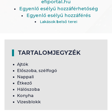
efiportal.hu
Egyenlő esélyű hozzáférhetőség
Egyenlő esélyű hozzáférés
Lakások belső terei
TARTALOMJEGYZÉK
Ajtók
Előszoba, szélfogó
Nappali
Étkező
Hálószoba
Konyha
Vizesblokk