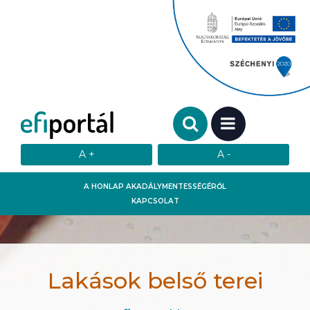
Keresendő szó:
MENÜ
A HONLAP AKADÁLYMENTESSÉGÉRŐL
KAPCSOLAT
Lakások belső terei