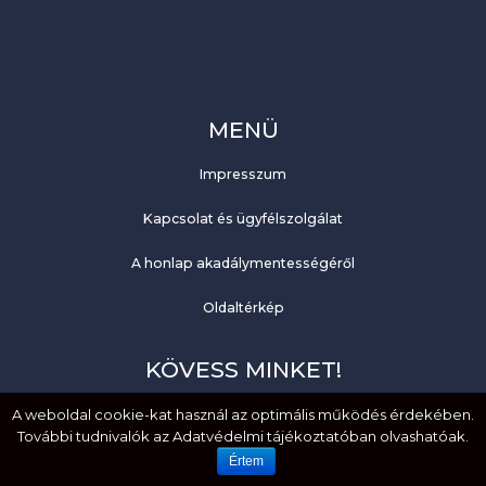
MENÜ
Impresszum
Kapcsolat és ügyfélszolgálat
A honlap akadálymentességéről
Oldaltérkép
KÖVESS MINKET!
A weboldal cookie-kat használ az optimális működés érdekében.
Facebook
További tudnivalók az Adatvédelmi tájékoztatóban olvashatóak.
YouTube
Értem