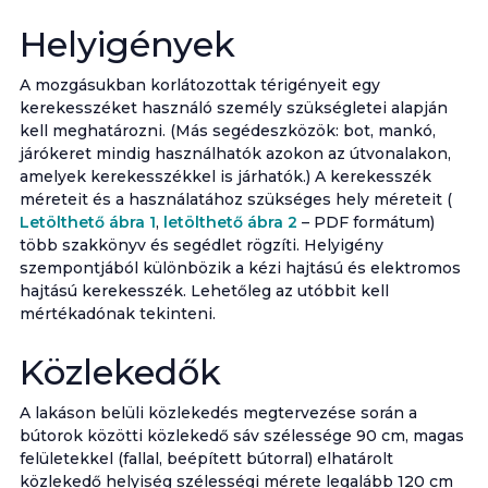
Helyigények
A mozgásukban korlátozottak térigényeit egy
kerekesszéket használó személy szükségletei alapján
kell meghatározni. (Más segédeszközök: bot, mankó,
járókeret mindig használhatók azokon az útvonalakon,
amelyek kerekesszékkel is járhatók.) A kerekesszék
méreteit és a használatához szükséges hely méreteit (
Letölthető ábra 1
,
letölthető ábra 2
– PDF formátum)
több szakkönyv és segédlet rögzíti. Helyigény
szempontjából különbözik a kézi hajtású és elektromos
hajtású kerekesszék. Lehetőleg az utóbbit kell
mértékadónak tekinteni.
Közlekedők
A lakáson belüli közlekedés megtervezése során a
bútorok közötti közlekedő sáv szélessége 90 cm, magas
felületekkel (fallal, beépített bútorral) elhatárolt
közlekedő helyiség szélességi mérete legalább 120 cm