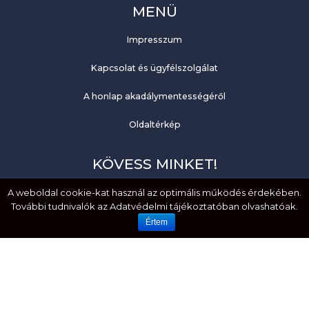
MENÜ
Impresszum
Kapcsolat és ügyfélszolgálat
A honlap akadálymentességéről
Oldaltérkép
KÖVESS MINKET!
A weboldal cookie-kat használ az optimális működés érdekében.
Facebook
További tudnivalók az Adatvédelmi tájékoztatóban olvashatóak.
YouTube
Értem
EMBERI JOGOK. MÉLTÓSÁG. EGYENLŐSÉG.