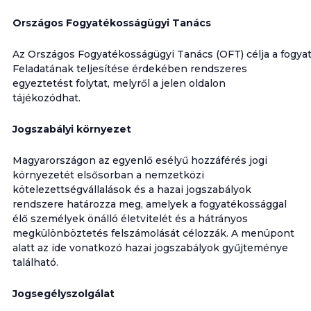
Országos Fogyatékosságügyi Tanács
Az
Országos
Fogyatékosságügyi
Tanács
(OFT)
célja
a
fogya
Feladatának teljesítése érdekében rendszeres
egyeztetést folytat, melyről a jelen oldalon
tájékozódhat.
Jogszabályi környezet
Magyarországon az egyenlő esélyű hozzáférés jogi
környezetét elsősorban a nemzetközi
kötelezettségvállalások és a hazai jogszabályok
rendszere határozza meg, amelyek a fogyatékossággal
élő személyek önálló életvitelét és a hátrányos
megkülönböztetés felszámolását célozzák. A menüpont
alatt az ide vonatkozó hazai jogszabályok gyűjteménye
található.
Jogsegélyszolgálat