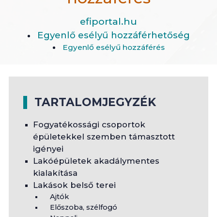
efiportal.hu
Egyenlő esélyű hozzáférhetőség
Egyenlő esélyű hozzáférés
TARTALOMJEGYZÉK
Fogyatékossági csoportok
épületekkel szemben támasztott
igényei
Lakóépületek akadálymentes
kialakítása
Lakások belső terei
Ajtók
Előszoba, szélfogó