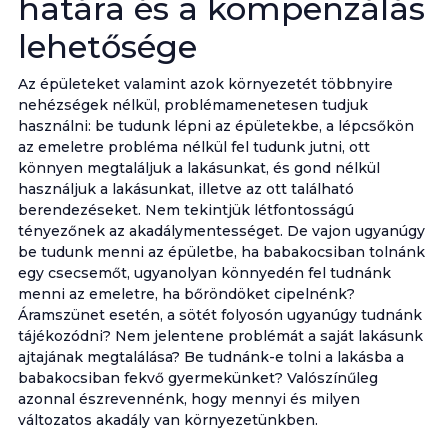
határa és a kompenzálás
lehetősége
Az épületeket valamint azok környezetét többnyire
nehézségek nélkül, problémamenetesen tudjuk
használni: be tudunk lépni az épületekbe, a lépcsőkön
az emeletre probléma nélkül fel tudunk jutni, ott
könnyen megtaláljuk a lakásunkat, és gond nélkül
használjuk a lakásunkat, illetve az ott található
berendezéseket. Nem tekintjük létfontosságú
tényezőnek az akadálymentességet. De vajon ugyanúgy
be tudunk menni az épületbe, ha babakocsiban tolnánk
egy csecsemőt, ugyanolyan könnyedén fel tudnánk
menni az emeletre, ha bőröndöket cipelnénk?
Áramszünet esetén, a sötét folyosón ugyanúgy tudnánk
tájékozódni? Nem jelentene problémát a saját lakásunk
ajtajának megtalálása? Be tudnánk-e tolni a lakásba a
babakocsiban fekvő gyermekünket? Valószínűleg
azonnal észrevennénk, hogy mennyi és milyen
változatos akadály van környezetünkben.