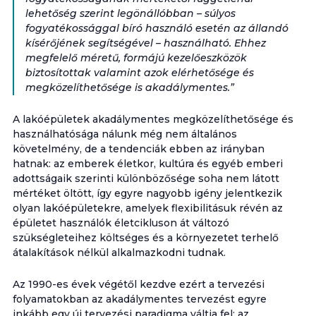
lehetőség szerint legönállóbban – súlyos
fogyatékossággal bíró használó esetén az állandó
kísérőjének segítségével – használható. Ehhez
megfelelő méretű, formájú kezelőeszközök
biztosítottak valamint azok elérhetősége és
megközelíthetősége is akadálymentes.”
A lakóépületek akadálymentes megközelíthetősége és
használhatósága nálunk még nem általános
követelmény, de a tendenciák ebben az irányban
hatnak: az emberek életkor, kultúra és egyéb emberi
adottságaik szerinti különbözősége soha nem látott
mértéket öltött, így egyre nagyobb igény jelentkezik
olyan lakóépületekre, amelyek flexibilitásuk révén az
épületet használók életcikluson át változó
szükségleteihez költséges és a környezetet terhelő
átalakítások nélkül alkalmazkodni tudnak.
Az 1990-es évek végétől kezdve ezért a tervezési
folyamatokban az akadálymentes tervezést egyre
inkább egy új tervezési paradigma váltja fel: az