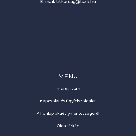
E-mail: titkarsag@fszk.hu
MENÜ
Impresszum
Kapcsolat és ügyfélszolgálat
A honlap akadálymentességéről
Oldaltérkép