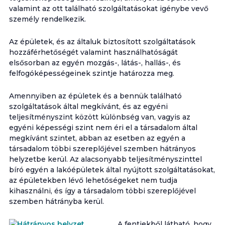
valamint az ott található szolgáltatásokat igénybe vevő
személy rendelkezik.
Az épületek, és az általuk biztosított szolgáltatások
hozzáférhetőségét valamint használhatóságát
elsősorban az egyén mozgás-, látás-, hallás-, és
felfogóképességeinek szintje határozza meg.
Amennyiben az épületek és a bennük található
szolgáltatások által megkívánt, és az egyéni
teljesítményszint között különbség van, vagyis az
egyéni képességi szint nem éri el a társadalom által
megkívánt szintet, abban az esetben az egyén a
társadalom többi szereplőjével szemben hátrányos
helyzetbe kerül. Az alacsonyabb teljesítményszinttel
bíró egyén a lakóépületek által nyújtott szolgáltatásokat,
az épületekben lévő lehetőségeket nem tudja
kihasználni, és így a társadalom többi szereplőjével
szemben hátrányba kerül.
A fentiekből látható, hogy