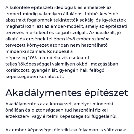
A különféle építészeti ideológiák és elméletek az
embert mindig valamilyen általános, többé-kevésbé
absztrakt fogalomnak tekintették sokáig, és igyekeztek
meghatározni azt az ember-modellt, amely az építészeti
tervezés mértékéül és céljául szolgált. Az idealizált, jó
alkatú és erejének teljében lévő ember számára
tervezett környezet azonban nem használható
mindenki számára. Körülbelül a
népesség 10%-a rendelkezik csökkent
teljesítőképességgel valamilyen okból: mozgásában
korlátozott, gyengén lát, gyengén hall, felfogó
képességében korlátozott.
Akadálymentes építészet
Akadálymentes az a környezet, amelyet mindenki
önállóan és biztonságosan tud használni fizikai,
érzékszervi vagy értelmi képességeitől függetlenül.
Az ember képességei életciklusa folyamán is változnak: