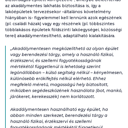
az akadálymentes lakhatás biztosítása is, így a
lakóépületek tervezésekor –általános követelmény
hiányában is- figyelemmel kell lennünk azok egészének
(pl. családi házak) vagy egy részének (pl. többszintes
többlakásos épületek földszinti lakóegységei, közösségi
terei) akadálymentesíthető, adaptálható kialakítására.
„Akadálymentesen megközelíthető az olyan épület
vagy berendezési tárgy, amely a használó fizikai,
érzékszervi, és szellemi fogyatékosságának
mértékétől függetlenül is lehetőség szerint
legönállóbban – külső segítség nélkül – kényelmesen,
különösebb erőkifejtés nélkül elérhető. Ehhez
megfelelő méretű, magasságú hely biztosított,
miközben segédeszközének használata (bot, mankó,
járókeret, kerekesszék) nem korlátozott.
Akadálymentesen használható egy épület, ha
abban minden szerkezet, berendezési tárgy a
használó fizikai, érzékszervi és szellemi
fogyatékosságának mértékétől függetlenül