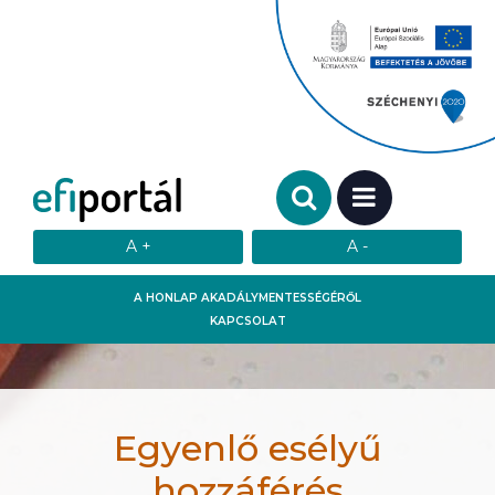
Keresendő szó:
MENÜ
A HONLAP AKADÁLYMENTESSÉGÉRŐL
KAPCSOLAT
Egyenlő esélyű
hozzáférés