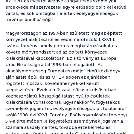
Az 1970-es évektől kezdve a fogyatékos személyek
érdekvédelmi szervezetei egyre erősebb politikai erővé
váltak, és sok országban elérték esélyegyenlőségük
törvényi kodifikációját.
Magyarországon az 1997-ben született meg az épített
környezet alakításáról és védelméről szóló LXXVIII.
számú törvény, amely pontos meghatározásokat és
követelményrendszert ad az épített környezet
kialakításával kapcsolatban. Ez a törvény az Európai
Unió Bizottsága által 1996-ban elfogadott „Az
akadálymentesség Európai eszméje” című kézikönyv
ajánlására épül, és az OTÉK ebben az ajánlásban
rögzített műszaki követelményekkel került
kiegészítésre. Ezek a műszaki előírások elsősorban
közhasználatú, közszolgáltatást nyújtó épületek
kialakítására vonatkoznak, ugyanakkor “A fogyatékos
személyek jogairól és esélyegyenlőségük biztosításáról”
szóló 1998. évi XXVI. Törvény (Esélyegyenlőségi törvény)
5.§-a értelmében „a fogyatékos személynek joga van a
számára akadálymentes, továbbá érzékelhető és
biztonságos épített környezetre”, amelybe beleértendő