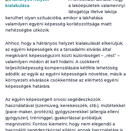
a lakóépületek valamennyi
látogatója illetve lakója
kerülhet olyan szituációba, amikor a lakhatása
valamilyen egyéni képesség korlátozottsága miatt
nehézségbe ütközik.
Ahhoz, hogy a hátrányos helyzet kialakulását elkerüljük,
az egyéni képességek és a társadalmi elvárás által
megkívánt képességszint közti különbséget – „rést“ –
valamilyen módon át kell hidalni. A csökkent
teljesítőképesség kompenzálására kétféle lehetőség
adódik: az egyik az egyéni képességek növelése, másik a
környezeti elvárások csökkentése az elérhető egyéni
képességek határára.
Az egyén képességeit orvosi segédeszközök
használatával (szemüveg, kerekesszék, stb.), műtétekkel
(pace-maker, protézis), gyógyszerekkel (allergia elleni
gyógyszer), tréninggel, gyakorlással próbáljuk
megnövelni. Fontos kiemelni, hogy nem elegendő a
használót segédeszközzel ellátni, annak használatára is