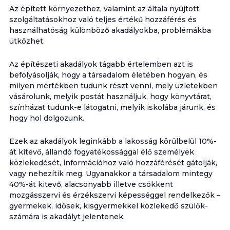
Az épített környezethez, valamint az általa nyújtott
szolgáltatásokhoz való teljes értékű hozzáférés és
használhatóság különböző akadályokba, problémákba
ütközhet.
Az építészeti akadályok tágabb értelemben azt is
befolyásolják, hogy a társadalom életében hogyan, és
milyen mértékben tudunk részt venni, mely üzletekben
vásárolunk, melyik postát használjuk, hogy könyvtárat,
színházat tudunk-e látogatni, melyik iskolába járunk, és
hogy hol dolgozunk.
Ezek az akadályok leginkább a lakosság körülbelül 10%-
át kitevő, állandó fogyatékossággal élő személyek
közlekedését, információhoz való hozzáférését gátolják,
vagy nehezítik meg. Ugyanakkor a társadalom mintegy
40%-át kitevő, alacsonyabb illetve csökkent
mozgásszervi és érzékszervi képességgel rendelkezők –
gyermekek, idősek, kisgyermekkel közlekedő szülők-
számára is akadályt jelentenek.