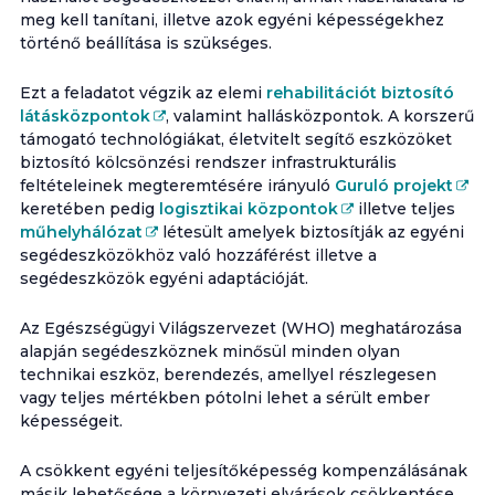
meg kell tanítani, illetve azok egyéni képességekhez
történő beállítása is szükséges.
Ezt a feladatot végzik az elemi
rehabilitációt biztosító
látásközpontok
, valamint hallásközpontok. A korszerű
támogató technológiákat, életvitelt segítő eszközöket
biztosító kölcsönzési rendszer infrastrukturális
feltételeinek megteremtésére irányuló
Guruló projekt
keretében pedig
logisztikai központok
illetve teljes
műhelyhálózat
létesült amelyek biztosítják az egyéni
segédeszközökhöz való hozzáférést illetve a
segédeszközök egyéni adaptációját.
Az Egészségügyi Világszervezet (WHO) meghatározása
alapján segédeszköznek minősül minden olyan
technikai eszköz, berendezés, amellyel részlegesen
vagy teljes mértékben pótolni lehet a sérült ember
képességeit.
A csökkent egyéni teljesítőképesség kompenzálásának
másik lehetősége a környezeti elvárások csökkentése