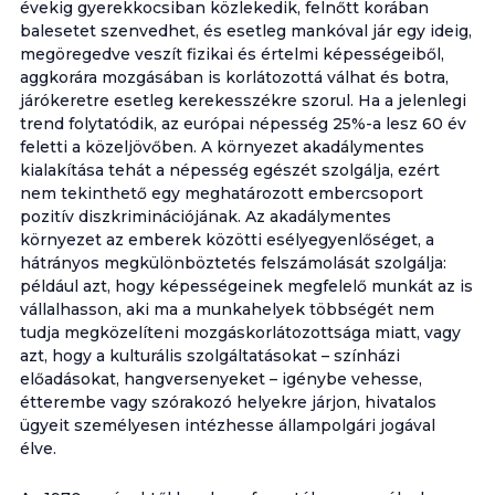
évekig gyerekkocsiban közlekedik, felnőtt korában
balesetet szenvedhet, és esetleg mankóval jár egy ideig,
megöregedve veszít fizikai és értelmi képességeiből,
aggkorára mozgásában is korlátozottá válhat és botra,
járókeretre esetleg kerekesszékre szorul. Ha a jelenlegi
trend folytatódik, az európai népesség 25%-a lesz 60 év
feletti a közeljövőben. A környezet akadálymentes
kialakítása tehát a népesség egészét szolgálja, ezért
nem tekinthető egy meghatározott embercsoport
pozitív diszkriminációjának. Az akadálymentes
környezet az emberek közötti esélyegyenlőséget, a
hátrányos megkülönböztetés felszámolását szolgálja:
például azt, hogy képességeinek megfelelő munkát az is
vállalhasson, aki ma a munkahelyek többségét nem
tudja megközelíteni mozgáskorlátozottsága miatt, vagy
azt, hogy a kulturális szolgáltatásokat – színházi
előadásokat, hangversenyeket – igénybe vehesse,
étterembe vagy szórakozó helyekre járjon, hivatalos
ügyeit személyesen intézhesse állampolgári jogával
élve.