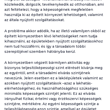
közlekedik, dolgozik, tevékenykedik az otthonában, ami
azt feltételezi, hogy a képességének megfelelően
használja ki az épített környezet lehetőségeit, valamint
az általa nyújtott szolgáltatásokat.
A probléma akkor adódik, ha az illető valamilyen okból az
épített környezetben lévő lehetőségeket nem tudja
kihasználni, az épületekben nyújtott szolgáltatásokhoz
nem tud hozzáférni, és így a társadalom többi
szereplőjével szemben hátrányba kerül.
A környezetben végzett bármilyen aktivitás egy
bizonyos teljesítőképességi szint elérését kívánja meg
az egyéntől, amit a társadalmi elvárás szintjének
nevezünk. Jelen esetben ez a lakóépületek valamint az
azokban nyújtott szolgáltatások –azaz a lakhatás-
elérhetőségéhez, és használhatóságához szükséges
minimális képességek szintjét jelenti. Ez az elvárás
irányulhat fizikai, értelmi vagy érzékszervi képességek
szintjére, mértékére. Az egyéni képességek szintje a
teljesítőképesség azon szintje, amellyel az épületet