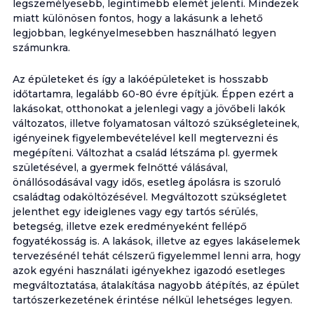
legszemélyesebb, legintimebb elemét jelenti. Mindezek
miatt különösen fontos, hogy a lakásunk a lehető
legjobban, legkényelmesebben használható legyen
számunkra.
Az épületeket és így a lakóépületeket is hosszabb
időtartamra, legalább 60-80 évre építjük. Éppen ezért a
lakásokat, otthonokat a jelenlegi vagy a jövőbeli lakók
változatos, illetve folyamatosan változó szükségleteinek,
igényeinek figyelembevételével kell megtervezni és
megépíteni. Változhat a család létszáma pl. gyermek
születésével, a gyermek felnőtté válásával,
önállósodásával vagy idős, esetleg ápolásra is szoruló
családtag odaköltözésével. Megváltozott szükségletet
jelenthet egy ideiglenes vagy egy tartós sérülés,
betegség, illetve ezek eredményeként fellépő
fogyatékosság is. A lakások, illetve az egyes lakáselemek
tervezésénél tehát célszerű figyelemmel lenni arra, hogy
azok egyéni használati igényekhez igazodó esetleges
megváltoztatása, átalakítása nagyobb átépítés, az épület
tartószerkezetének érintése nélkül lehetséges legyen.