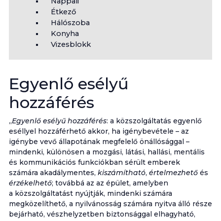
Nappali
Étkező
Hálószoba
Konyha
Vizesblokk
Egyenlő esélyű
hozzáférés
„
Egyenlő esélyű hozzáférés
: a közszolgáltatás egyenlő
eséllyel hozzáférhető akkor, ha igénybevétele – az
igénybe vevő állapotának megfelelő önállósággal –
mindenki, különösen a mozgási, látási, hallási, mentális
és kommunikációs funkciókban sérült emberek
számára akadálymentes,
kiszámítható
,
értelmezhető
és
érzékelhető
; továbbá az az épület, amelyben
a közszolgáltatást nyújtják, mindenki számára
megközelíthető, a nyilvánosság számára nyitva álló része
bejárható, vészhelyzetben biztonsággal elhagyható,