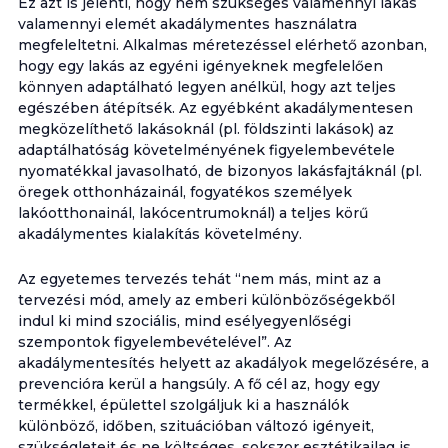
Ez azt is jelenti, hogy nem szükséges valamennyi lakás
valamennyi elemét akadálymentes használatra
megfeleltetni. Alkalmas méretezéssel elérhető azonban,
hogy egy lakás az egyéni igényeknek megfelelően
könnyen adaptálható legyen anélkül, hogy azt teljes
egészében átépítsék. Az egyébként akadálymentesen
megközelíthető lakásoknál (pl. földszinti lakások) az
adaptálhatóság követelményének figyelembevétele
nyomatékkal javasolható, de bizonyos lakásfajtáknál (pl.
öregek otthonházainál, fogyatékos személyek
lakóotthonainál, lakócentrumoknál) a teljes körű
akadálymentes kialakítás követelmény.
Az egyetemes tervezés tehát “nem más, mint az a
tervezési mód, amely az emberi különbözőségekből
indul ki mind szociális, mind esélyegyenlőségi
szempontok figyelembevételével”. Az
akadálymentesítés helyett az akadályok megelőzésére, a
prevencióra kerül a hangsúly. A fő cél az, hogy egy
termékkel, épülettel szolgáljuk ki a használók
különböző, időben, szituációban változó igényeit,
szükségleteit és ne költséges, sokszor esztétikailag is