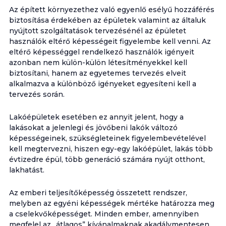
Az épített környezethez való egyenlő esélyű hozzáférés
biztosítása érdekében az épületek valamint az általuk
nyújtott szolgáltatások tervezésénél az épületet
használók eltérő képességeit figyelembe kell venni. Az
eltérő képességgel rendelkező használók igényeit
azonban nem külön-külön létesítményekkel kell
biztosítani, hanem az egyetemes tervezés elveit
alkalmazva a különböző igényeket egyesíteni kell a
tervezés során.
Lakóépületek esetében ez annyit jelent, hogy a
lakásokat a jelenlegi és jövőbeni lakók változó
képességeinek, szükségleteinek figyelembevételével
kell megtervezni, hiszen egy-egy lakóépület, lakás több
évtizedre épül, több generáció számára nyújt otthont,
lakhatást.
Az emberi teljesítőképesség összetett rendszer,
melyben az egyéni képességek mértéke határozza meg
a cselekvőképességet. Minden ember, amennyiben
megfelel az „átlagos” kívánalmaknak akadálymentesen