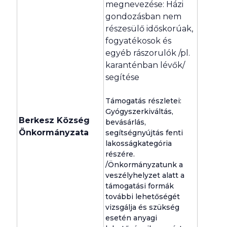
megnevezése: Házi
gondozásban nem
részesülő időskorúak,
fogyatékosok és
egyéb rászorulók /pl.
karanténban lévők/
segítése
Támogatás részletei:
Gyógyszerkiváltás,
Berkesz Község
bevásárlás,
Önkormányzata
segítségnyújtás fenti
lakosságkategória
részére.
/Önkormányzatunk a
veszélyhelyzet alatt a
támogatási formák
további lehetőségét
vizsgálja és szükség
esetén anyagi