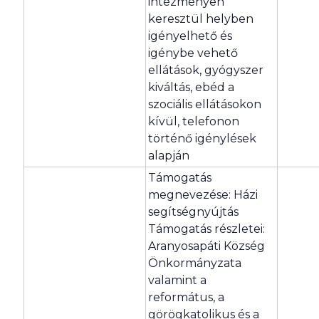
intézményen
keresztül helyben
igényelhető és
igénybe vehető
ellátások, gyógyszer
kiváltás, ebéd a
szociális ellátásokon
kívül, telefonon
történő igénylések
alapján
Támogatás
megnevezése: Házi
segítségnyújtás
Támogatás részletei:
Aranyosapáti Község
Önkormányzata
valamint a
református, a
görögkatolikus és a