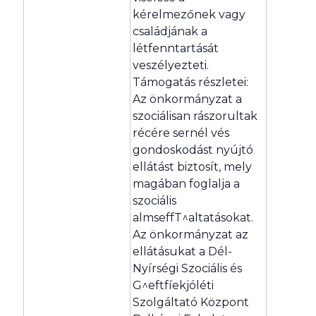
kérelmezőnek vagy
családjának a
létfenntartását
veszélyezteti.
Támogatás részletei:
Az önkormányzat a
szociálisan rászorultak
récére sernél vés
gondoskodást nyújtó
ellátást biztosít, mely
magában foglalja a
szociális
almseffT^altatásokat.
Az önkormányzat az
ellátásukat a Dél-
Nyírségi Szociális és
G^eftfíekjóléti
Szolgáltató Központ