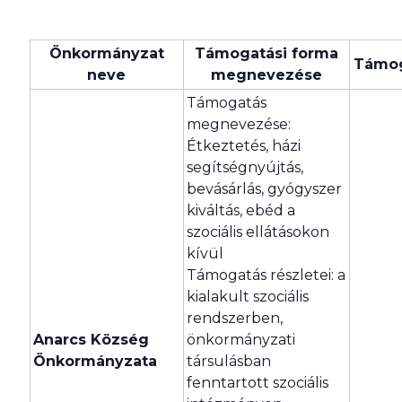
Önkormányzat
Támogatási forma
Támog
neve
megnevezése
Támogatás
megnevezése:
Étkeztetés, házi
segítségnyújtás,
bevásárlás, gyógyszer
kiváltás, ebéd a
szociális ellátásokon
kívül
Támogatás részletei: a
kialakult szociális
rendszerben,
Anarcs Község
önkormányzati
Önkormányzata
társulásban
fenntartott szociális