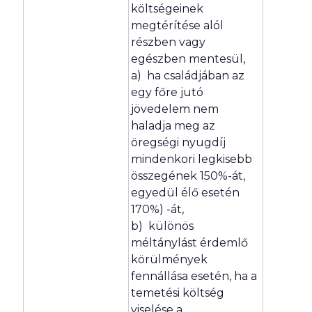
költségeinek
megtérítése alól
részben vagy
egészben mentesül,
a) ha családjában az
egy főre jutó
jövedelem nem
haladja meg az
öregségi nyugdíj
mindenkori legkisebb
összegének 150%-át,
egyedül élő esetén
170%) -át,
b) különös
méltánylást érdemlő
körülmények
fennállása esetén, ha a
temetési költség
viselése a