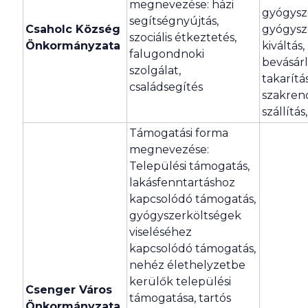
megnevezése: házi
gyógysze
segítségnyújtás,
Csaholc Község
gyógysz
szociális étkeztetés,
Önkormányzata
kiváltás,
falugondnoki
bevásárl
szolgálat,
takarítás
családsegítés
szakren
szállítás,
Támogatási forma
megnevezése:
Települési támogatás,
lakásfenntartáshoz
kapcsolódó támogatás,
gyógyszerköltségek
viseléséhez
kapcsolódó támogatás,
nehéz élethelyzetbe
kerülők települési
Csenger Város
támogatása, tartós
Önkormányzata