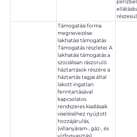
pénzbel
ellátásb
részesül
Támogatási forma
megnevezése:
lakhatási támogatás
Támogatás részletei: A
lakhatási támogatás a
szociálisan rászoruló
háztartások részére a
háztartás tagjai által
lakott ingatlan
fenntartásával
kapcsolatos
rendszeres kiadásaik
viseléséhez nyújtott
hozzájárulás,
(villanyáram-, gáz-, és
vízfogyasztás)