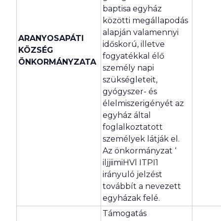
baptisa egyház
közötti megállapodás
alapján valamennyi
ARANYOSAPÁTI
időskorú, illetve
KÖZSÉG
fogyatékkal élő
ÖNKORMÁNYZATA
személy napi
szükségleteit,
gyógyszer- és
élelmiszerigényét az
egyház által
foglalkoztatott
személyek látják el.
Az önkormányzat ‘
iljjiimiHVl ITPI1
irányuló jelzést
továbbít a nevezett
egyházak felé.
Támogatás