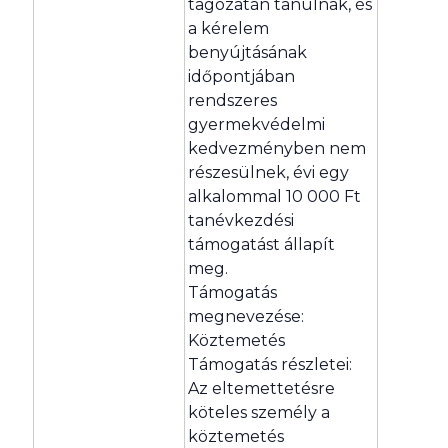
tagozatán tanulnak, és
a kérelem
benyújtásának
időpontjában
rendszeres
gyermekvédelmi
kedvezményben nem
részesülnek, évi egy
alkalommal 10 000 Ft
tanévkezdési
támogatást állapít
meg.
Támogatás
megnevezése:
Köztemetés
Támogatás részletei:
Az eltemettetésre
köteles személy a
köztemetés