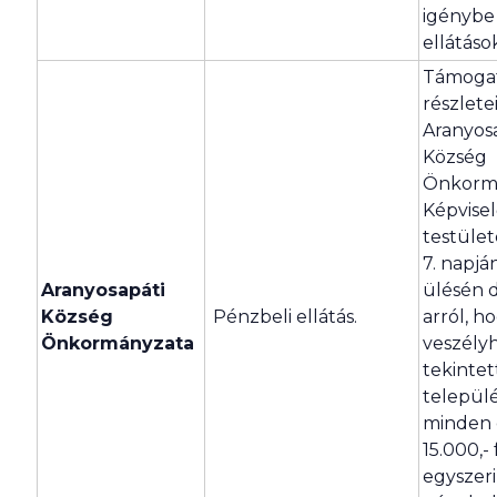
igénybe
ellátáso
Támoga
részletei
Aranyos
Község
Önkorm
Képvisel
testülete
7. napjá
Aranyosapáti
ülésén 
Község
Pénzbeli ellátás.
arról, h
Önkormányzata
veszély
tekintet
települ
minden 
15.000,- 
egyszeri