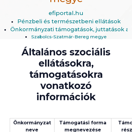
efiportal.hu
Pénzbeli és természetbeni ellátások
Önkormányzati támogatások, juttatások ad
Szabolcs-Szatmár-Bereg megye
Általános szociális
ellátásokra,
támogatásokra
vonatkozó
információk
Önkormányzat
Támogatási forma
Támo
neve
megnevezése
rész