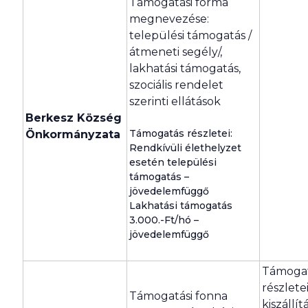
Támogatási forma
megnevezése:
települési támogatás /
átmeneti segély/,
lakhatási támogatás,
szociális rendelet
szerinti ellátások
Berkesz Község
Támogatás részletei:
Önkormányzata
Rendkívüli élethelyzet
esetén települési
támogatás –
jövedelemfüggő
Lakhatási támogatás
3.000.-Ft/hó –
jövedelemfüggő
Támoga
részlete
Támogatási fonna
kiszállítá