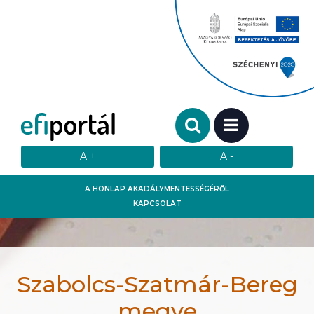
Keresendő szó:
MENÜ
A HONLAP AKADÁLYMENTESSÉGÉRŐL
KAPCSOLAT
Szabolcs-Szatmár-Bereg
megye