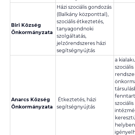
Házi szociális gondozás
(Balkány központtal),
szociális étkeztetés,
Biri Község
tanyagondnoki
Önkormányzata
szolgáltatás,
jelzőrendszeres házi
segítségnyújtás
a kialak
szociális
rendsze
önkormá
társulá
fenntar
Anarcs Község
Étkeztetés, házi
szociális
Önkormányzata
segítségnyújtás
intézm
kereszt
helybe
igényel