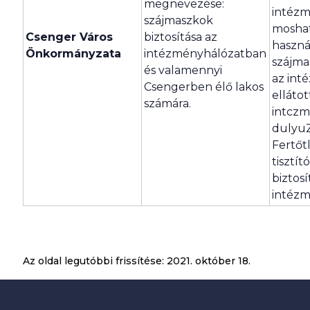
megnevezése:
intézm
szájmaszkok
moshat
Csenger Város
biztosítása az
haszná
Önkormányzata
intézményhálózatban
szájma
és valamennyi
az int
Csengerben élő lakos
ellátot
számára.
intczmé
dulyuZ
Fertőt
tisztít
biztosí
intézm
Az oldal legutóbbi frissítése:
2021. október 18.