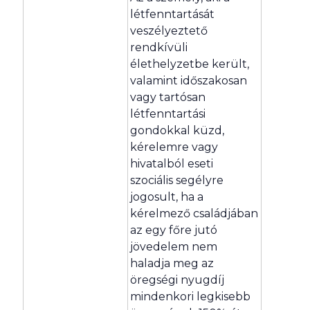
létfenntartását
veszélyeztető
rendkívüli
élethelyzetbe került,
valamint időszakosan
vagy tartósan
létfenntartási
gondokkal küzd,
kérelemre vagy
hivatalból eseti
szociális segélyre
jogosult, ha a
kérelmező családjában
az egy főre jutó
jövedelem nem
haladja meg az
öregségi nyugdíj
mindenkori legkisebb