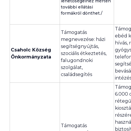
lehetőségeihez mérten
további ellátási
formákról dönthet./
Támoga
Támogatás
ebéd ki
megnevezése: házi
hívás, 
segítségnyújtás,
Csaholc Község
gyógys
szociális étkeztetés,
Önkormányzata
telefo
falugondnoki
segíts
szolgálat,
bevásá
családsegítés
intézé
Támoga
6.000 
rétegű
kiosztá
részér
haszná
Támogatás
biztosí