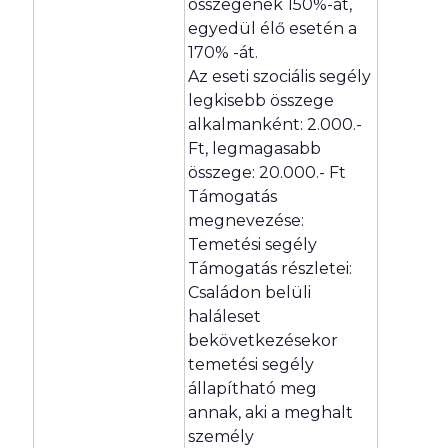
összegének 150%-át,
egyedül élő esetén a
170% -át.
Az eseti szociális segély
legkisebb összege
alkalmanként: 2.000.-
Ft, legmagasabb
összege: 20.000.- Ft
Támogatás
megnevezése:
Temetési segély
Támogatás részletei:
Családon belüli
haláleset
bekövetkezésekor
temetési segély
állapítható meg
annak, aki a meghalt
személy