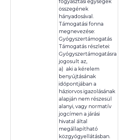
fogyasztási egységek
összegének
hányadosával.
Támogatási fonna
megnevezése:
Gyógyszertámogatás
Támogatás részletei:
Gyógyszertámogatásra
jogosult az,
a) aki a kérelem
benyújtásának
időpontjában a
háziorvos igazolásának
alapján nem részesül
alanyi, vagy normatív
jogcímen a járási
hivatal által
megállapítható
közgyógyellátásban.