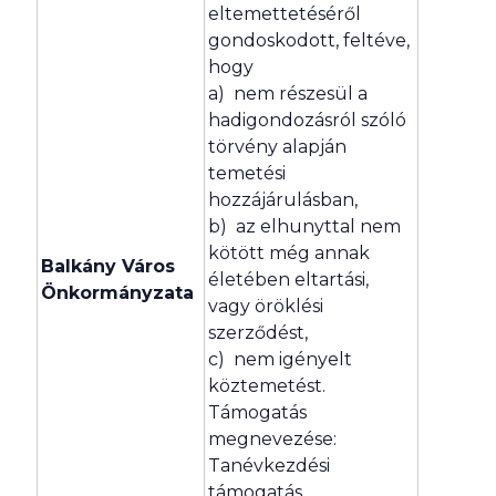
eltemettetéséről
gondoskodott, feltéve,
hogy
a) nem részesül a
hadigondozásról szóló
törvény alapján
temetési
hozzájárulásban,
b) az elhunyttal nem
kötött még annak
Balkány Város
életében eltartási,
Önkormányzata
vagy öröklési
szerződést,
c) nem igényelt
köztemetést.
Támogatás
megnevezése:
Tanévkezdési
támogatás