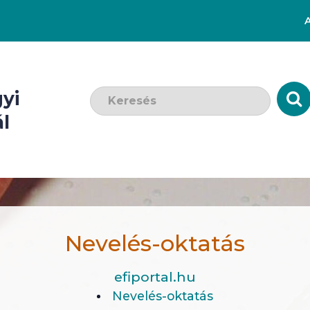
Keresendő szó:
yi
l
Nevelés-oktatás
efiportal.hu
Nevelés-oktatás