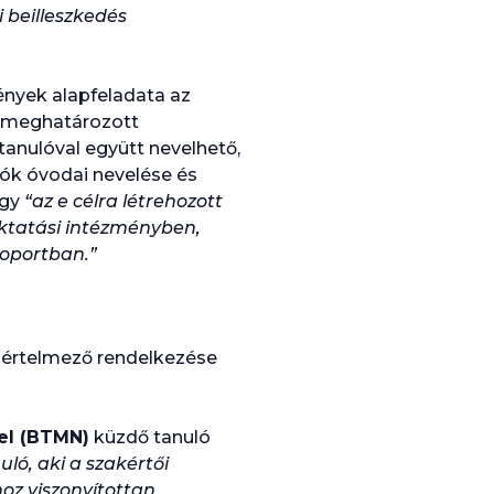
i beilleszkedés
ények alapfeladata az
 meghatározott
tanulóval együtt nevelhető,
lók óvodai nevelése és
agy
“az e célra létrehozott
ktatási intézményben,
soportban.”
y értelmező rendelkezése
gel (BTMN)
küzdő tanuló
ló, aki a szakértői
oz viszonyítottan