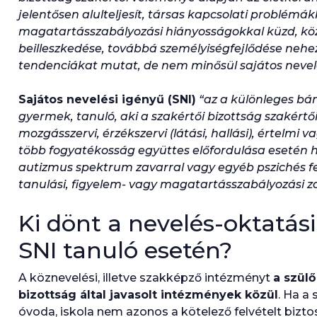
jelentősen alulteljesít, társas kapcsolati problémákk
magatartásszabályozási hiányosságokkal küzd, kö
beilleszkedése, továbbá személyiségfejlődése nehez
tendenciákat mutat, de nem minősül sajátos nevel
Sajátos nevelési igényű (SNI)
“az
a különleges bá
gyermek, tanuló, aki a szakértői bizottság szakért
mozgásszervi, érzékszervi (látási, hallási), értelmi
több fogyatékosság együttes előfordulása esetén 
autizmus spektrum zavarral vagy egyéb pszichés fej
tanulási, figyelem- vagy magatartásszabályozási za
Ki dönt a nevelés-oktatá
SNI tanuló esetén?
A köznevelési, illetve szakképző intézményt
a szülő
bizottság által javasolt intézmények közül
. Ha a 
óvoda, iskola nem azonos a kötelező felvételt biztos