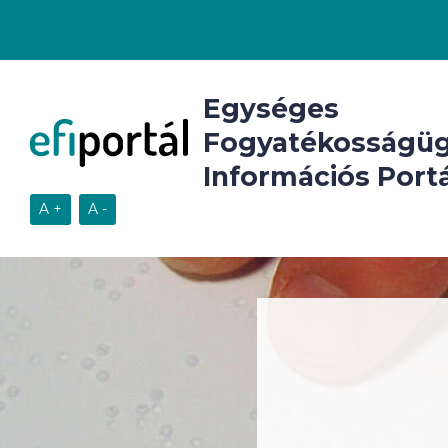
Egységes
Fogyatékosságüg
Információs Portá