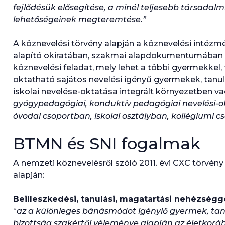
fejlődésük elősegítése, a minél teljesebb társadalm
lehetőségeinek megteremtése.”
A köznevelési törvény alapján a köznevelési intézm
alapító okiratában, szakmai alapdokumentumában
köznevelési feladat, mely lehet a többi gyermekkel, 
oktatható sajátos nevelési igényű gyermekek, tanu
iskolai nevelése-oktatása integrált környezetben v
gyógypedagógiai, konduktív pedagógiai nevelési-o
óvodai csoportban, iskolai osztályban, kollégiumi c
BTMN és SNI fogalmak
A nemzeti köznevelésről szóló 2011. évi CXC törvén
alapján:
Beilleszkedési, tanulási, magatartási nehézség
“
az a különleges bánásmódot igénylő gyermek, tanu
bizottság szakértői véleménye alapján az életkoráh