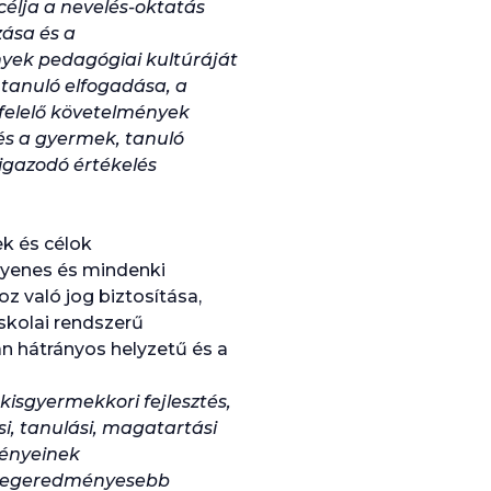
célja a nevelés-oktatás
ása és a
nyek pedagógiai kultúráját
tanuló elfogadása, a
gfelelő követelmények
és a gyermek, tanuló
 igazodó értékelés
k és célok
gyenes és mindenki
 való jog biztosítása,
iskolai rendszerű
n hátrányos helyzetű és a
kisgyermekkori fejlesztés,
si, tanulási, magatartási
gényeinek
, legeredményesebb