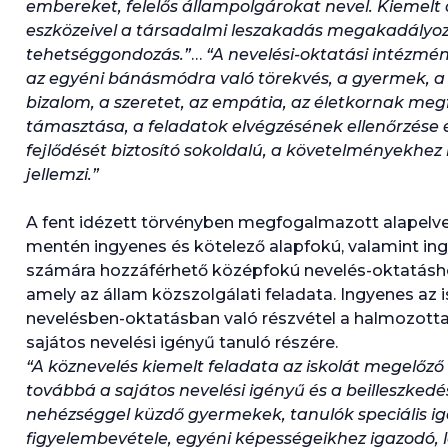
embereket, felelős állampolgárokat nevel. Kiemelt 
eszközeivel a társadalmi leszakadás megakadályoz
tehetséggondozás.”
…
“A nevelési-oktatási intézmé
az egyéni bánásmódra való törekvés, a gyermek, a 
bizalom, a szeretet, az empátia, az életkornak me
támasztása, a feladatok elvégzésének ellenőrzése 
fejlődését biztosító sokoldalú, a követelményekhez
jellemzi.”
A fent idézett törvényben megfogalmazott alapelve
mentén ingyenes és kötelező alapfokú, valamint in
számára hozzáférhető középfokú nevelés-oktatáshoz
amely az állam közszolgálati feladata. Ingyenes az 
nevelésben-oktatásban való részvétel a halmozotta
sajátos nevelési igényű tanuló részére.
“A köznevelés kiemelt feladata az iskolát megelőző 
továbbá a sajátos nevelési igényű és a beilleszkedé
nehézséggel küzdő gyermekek, tanulók speciális i
figyelembevétele, egyéni képességeikhez igazodó