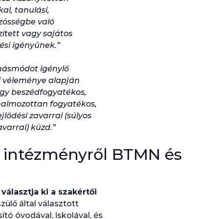
al, tanulási,
zösségbe való
ített vagy sajátos
ési igényűnek.”
násmódot igénylő
ői véleménye alapján
 vagy beszédfogyatékos,
halmozottan fogyatékos,
lődési zavarral (súlyos
varral) küzd.”
si intézményről BTMN és
 választja ki a szakértői
szülő által választott
ító óvodával, iskolával, és