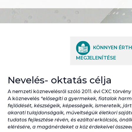
KÖNNYEN ÉRTH
MEGJELENÍTÉSE
Nevelés- oktatás célja
A nemzeti köznevelésről szóló 2011. évi CXC törvény 1.
A köznevelés
“elősegíti a gyermekek, fiatalok harmon
fejlődését, készségeik, képességeik, ismereteik, jár
akarati tulajdonságaik, műveltségük életkori sajá
tudatos fejlesztése révén, és ezáltal erkölcsös, önálló
elérésére, a magánérdeket a köz érdekeivel összee