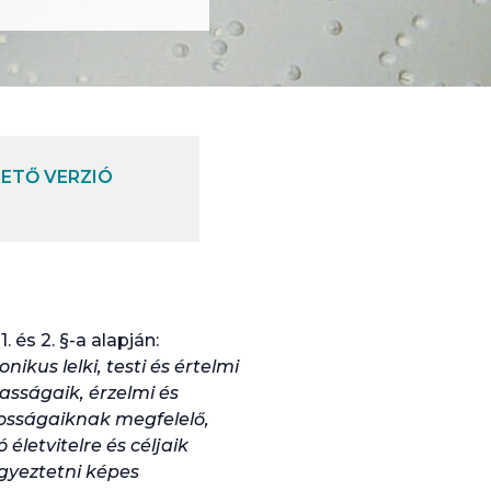
ETŐ VERZIÓ
 és 2. §-a alapján:
ikus lelki, testi és értelmi
tasságaik, érzelmi és
tosságaiknak megfelelő,
 életvitelre és céljaik
gyeztetni képes