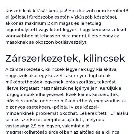
Küszöb kialakítását kerüljük! Ha a küszöb nem kerülhető
el (például fürdőszoba esetén vízküszöb készítése),
akkor az maximum 2 cm magas és lehetőleg
legömbölyített vagy letört legyen, hogy kerekesszékkel
könnyebben át lehessen rajta menni, illetve hogy az
másoknak se okozzon botlásveszélyt.
Zárszerkezetek, kilincsek
A zárszerkezetek, kilincsek legyenek úgy kialakítva,
hogy azok akár egy kézzel is könnyen foghatóak,
működtethetőek legyenek, erős szorítást, tekerést,
illetve forgatást használatuk ne igényeljen. Kerüljük a
forgógombok elhelyezését. Ezek kar és kézsérültek,
idősek számára nehezen működtethető, megszorításuk
bizonyos esetekben, -például vizes kézzel-
mindenkinek problémát okozhat. Lekerekített, „U” alakú
kilincs szerkezet beépítése ajánlott, melynek
vastagsága 2,5 cm legyen, valamint a jó
megmarkolhatóság érdekében az ajtólap és a kilincs