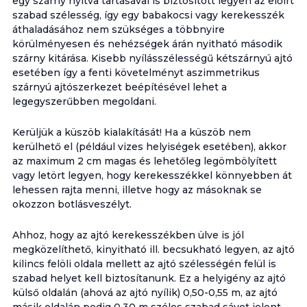
egy szárny nyitva tartásával is biztosított legyen az előírt
szabad szélesség, így egy babakocsi vagy kerekesszék
áthaladásához nem szükséges a többnyire
körülményesen és nehézségek árán nyitható második
szárny kitárása. Kisebb nyílásszélességű kétszárnyú ajtó
esetében így a fenti követelményt aszimmetrikus
szárnyú ajtószerkezet beépítésével lehet a
legegyszerűbben megoldani.
Kerüljük a küszöb kialakítását! Ha a küszöb nem
kerülhető el (például vizes helyiségek esetében), akkor
az maximum 2 cm magas és lehetőleg legömbölyített
vagy letört legyen, hogy kerekesszékkel könnyebben át
lehessen rajta menni, illetve hogy az másoknak se
okozzon botlásveszélyt.
Ahhoz, hogy az ajtó kerekesszékben ülve is jól
megközelíthető, kinyitható ill. becsukható legyen, az ajtó
kilincs felöli oldala mellett az ajtó szélességén felül is
szabad helyet kell biztosítanunk. Ez a helyigény az ajtó
külső oldalán (ahová az ajtó nyílik) 0,50-0,55 m, az ajtó