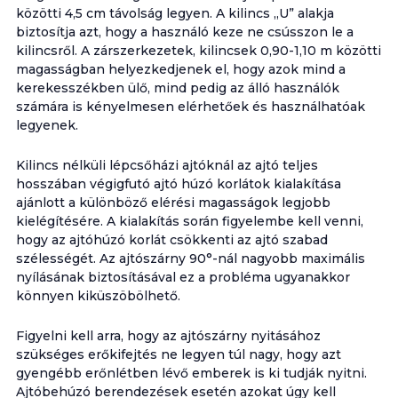
közötti 4,5 cm távolság legyen. A kilincs „U” alakja
biztosítja azt, hogy a használó keze ne csússzon le a
kilincsről. A zárszerkezetek, kilincsek 0,90-1,10 m közötti
magasságban helyezkedjenek el, hogy azok mind a
kerekesszékben ülő, mind pedig az álló használók
számára is kényelmesen elérhetőek és használhatóak
legyenek.
Kilincs nélküli lépcsőházi ajtóknál az ajtó teljes
hosszában végigfutó ajtó húzó korlátok kialakítása
ajánlott a különböző elérési magasságok legjobb
kielégítésére. A kialakítás során figyelembe kell venni,
hogy az ajtóhúzó korlát csökkenti az ajtó szabad
szélességét. Az ajtószárny 90°-nál nagyobb maximális
nyílásának biztosításával ez a probléma ugyanakkor
könnyen kiküszöbölhető.
Figyelni kell arra, hogy az ajtószárny nyitásához
szükséges erőkifejtés ne legyen túl nagy, hogy azt
gyengébb erőnlétben lévő emberek is ki tudják nyitni.
Ajtóbehúzó berendezések esetén azokat úgy kell