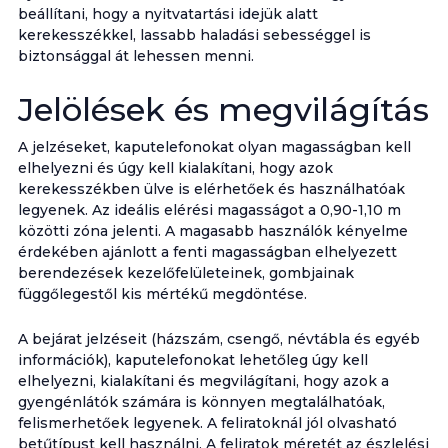
beállítani, hogy a nyitvatartási idejük alatt
kerekesszékkel, lassabb haladási sebességgel is
biztonsággal át lehessen menni.
Jelölések és megvilágítás
A jelzéseket, kaputelefonokat olyan magasságban kell
elhelyezni és úgy kell kialakítani, hogy azok
kerekesszékben ülve is elérhetőek és használhatóak
legyenek. Az ideális elérési magasságot a 0,90-1,10 m
közötti zóna jelenti. A magasabb használók kényelme
érdekében ajánlott a fenti magasságban elhelyezett
berendezések kezelőfelületeinek, gombjainak
függőlegestől kis mértékű megdöntése.
A bejárat jelzéseit (házszám, csengő, névtábla és egyéb
információk), kaputelefonokat lehetőleg úgy kell
elhelyezni, kialakítani és megvilágítani, hogy azok a
gyengénlátók számára is könnyen megtalálhatóak,
felismerhetőek legyenek. A feliratoknál jól olvasható
betűtípust kell használni. A feliratok méretét az észlelési