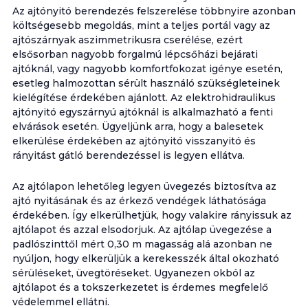
Az ajtónyitó berendezés felszerelése többnyire azonban
költségesebb megoldás, mint a teljes portál vagy az
ajtószárnyak aszimmetrikusra cserélése, ezért
elsősorban nagyobb forgalmú lépcsőházi bejárati
ajtóknál, vagy nagyobb komfortfokozat igénye esetén,
esetleg halmozottan sérült használó szükségleteinek
kielégítése érdekében ajánlott. Az elektrohidraulikus
ajtónyitó egyszárnyú ajtóknál is alkalmazható a fenti
elvárások esetén. Ügyeljünk arra, hogy a balesetek
elkerülése érdekében az ajtónyitó visszanyitó és
rányitást gátló berendezéssel is legyen ellátva.
Az ajtólapon lehetőleg legyen üvegezés biztosítva az
ajtó nyitásának és az érkező vendégek láthatósága
érdekében. Így elkerülhetjük, hogy valakire rányissuk az
ajtólapot és azzal elsodorjuk. Az ajtólap üvegezése a
padlószinttől mért 0,30 m magasság alá azonban ne
nyúljon, hogy elkerüljük a kerekesszék által okozható
sérüléseket, üvegtöréseket. Ugyanezen okból az
ajtólapot és a tokszerkezetet is érdemes megfelelő
védelemmel ellátni.