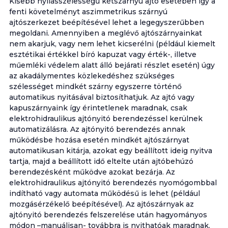
Kisebb nyílásszélességű kétszárnyú ajtó esetében így a
fenti követelményt aszimmetrikus szárnyú
ajtószerkezet beépítésével lehet a legegyszerűbben
megoldani. Amennyiben a meglévő ajtószárnyainkat
nem akarjuk, vagy nem lehet kicserélni (például kiemelt
esztétikai értékkel bíró kapuzat vagy érték-, illetve
műemléki védelem alatt álló bejárati részlet esetén) úgy
az akadálymentes közlekedéshez szükséges
szélességet mindkét szárny egyszerre történő
automatikus nyitásával biztosíthatjuk. Az ajtó vagy
kapuszárnyaink így érintetlenek maradnak, csak
elektrohidraulikus ajtónyitó berendezéssel kerülnek
automatizálásra. Az ajtónyitó berendezés annak
működésbe hozása esetén mindkét ajtószárnyat
automatikusan kitárja, azokat egy beállított ideig nyitva
tartja, majd a beállított idő eltelte után ajtóbehúzó
berendezésként működve azokat bezárja. Az
elektrohidraulikus ajtónyitó berendezés nyomógombbal
indítható vagy automata működésű is lehet (például
mozgásérzékelő beépítésével). Az ajtószárnyak az
ajtónyitó berendezés felszerelése után hagyományos
módon –manuálisan- továbbra is nyithatóak maradnak.