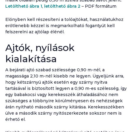
másik oldalán pedig 0,30 m széles szabad sávot jelent.
Letölthető ábra 1
,
letölthető ábra 2
– PDF formátum
Előnyben kell részesíteni a tolóajtókat, használatukhoz
erőtlenebb kézzel is megmarkolható fogantyút kell
felszerelni az ajtólap élénél.
Ajtók, nyílások
kialakítása
A bejárati ajtó szabad szélessége 0,90 m-nél, a
magassága 2,10 m-nél kisebb ne legyen. Ügyeljünk arra,
hogy kétszárnyú ajtók esetén egy szárny nyitva
tartásával is biztosított legyen a 0,90 m-es szélesség, így
egy babakocsi vagy kerekesszék áthaladásához nem
szükséges a többnyire körülményesen és nehézségek
árán nyitható második szárny kitárása. Kerekesszékben
ülve a második szárny nyitószerkezete sokszor nem is
érhető el.