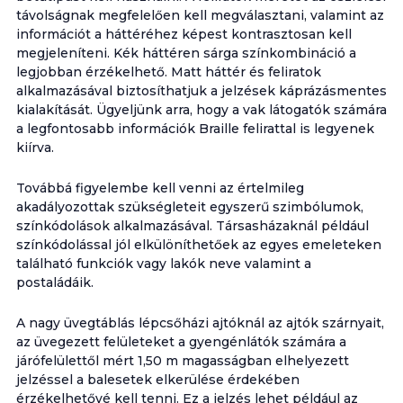
távolságnak megfelelően kell megválasztani, valamint az
információt a háttéréhez képest kontrasztosan kell
megjeleníteni. Kék háttéren sárga színkombináció a
legjobban érzékelhető. Matt háttér és feliratok
alkalmazásával biztosíthatjuk a jelzések káprázásmentes
kialakítását. Ügyeljünk arra, hogy a vak látogatók számára
a legfontosabb információk Braille felirattal is legyenek
kiírva.
Továbbá figyelembe kell venni az értelmileg
akadályozottak szükségleteit egyszerű szimbólumok,
színkódolások alkalmazásával. Társasházaknál például
színkódolással jól elkülöníthetőek az egyes emeleteken
található funkciók vagy lakók neve valamint a
postaládáik.
A nagy üvegtáblás lépcsőházi ajtóknál az ajtók szárnyait,
az üvegezett felületeket a gyengénlátók számára a
járófelülettől mért 1,50 m magasságban elhelyezett
jelzéssel a balesetek elkerülése érdekében
érzékelhetővé kell tenni. Ez a jelzés lehet például az