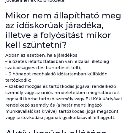
jövedelmének különbözete.
Mikor nem állapítható meg
az időskorúak járadéka,
illetve a folyósítást mikor
kell szüntetni?
Abban az esetben, ha a járadékos
– előzetes letartóztatásban van, elzárás, illetőleg
szabadságvesztés büntetését tölti;
– 3 hónapot meghaladó időtartamban külföldön
tartózkodik;
– szabad mozgás és tartózkodás jogával rendelkező
személy vagy az uniós rendeletekben meghatározott
jogosulti körbe tartozó személy vagy EU Kék Kártyával
rendelkező személy és (a határ menti ingázó
munkavállalókat kivéve), tartózkodási joga megszűnt
vagy tartózkodási jogának gyakorlásával felhagyott.