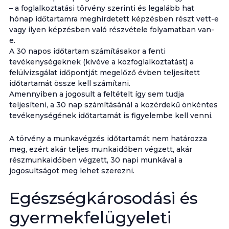
– a foglalkoztatási törvény szerinti és legalább hat
hónap időtartamra meghirdetett képzésben részt vett-e
vagy ilyen képzésben való részvétele folyamatban van-
e.
A 30 napos időtartam számításakor a fenti
tevékenységeknek (kivéve a közfoglalkoztatást) a
felülvizsgálat időpontját megelőző évben teljesített
időtartamát össze kell számítani.
Amennyiben a jogosult a feltételt így sem tudja
teljesíteni, a 30 nap számításánál a közérdekű önkéntes
tevékenységének időtartamát is figyelembe kell venni.
A törvény a munkavégzés időtartamát nem határozza
meg, ezért akár teljes munkaidőben végzett, akár
részmunkaidőben végzett, 30 napi munkával a
jogosultságot meg lehet szerezni.
Egészségkárosodási és
gyermekfelügyeleti