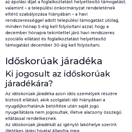
az ápolási díjat a foglalkoztatást helyettesítő támogatást,
valamint – a települési önkormányzat rendeletének
eltérő szabályozása hiányában – a havi
rendszerességgel adott települési támogatást utólag,
minden hónap 5-éig kell folyósítani azzal, hogy a
december hónapra tekintettel járó havi rendszeres
szociális ellátást és foglalkoztatást helyettesítő
támogatást december 30-áig kell folyósítani.
Időskorúak járadéka
Ki jogosult az időskorúak
járadékára?
Az időskorúak járadéka azon idős személyek részére
biztosít ellátást, akik szolgálati idő hiányában a
nyugdíjkorhatáruk betöltése után saját jogú
nyugellátásra nem jogosultak, illetve alacsony összegű
ellátással rendelkeznek.
Az időskorúak járadékát az igénylő lakóhelye szerint
illetékes járási hivatal állapítja meg.