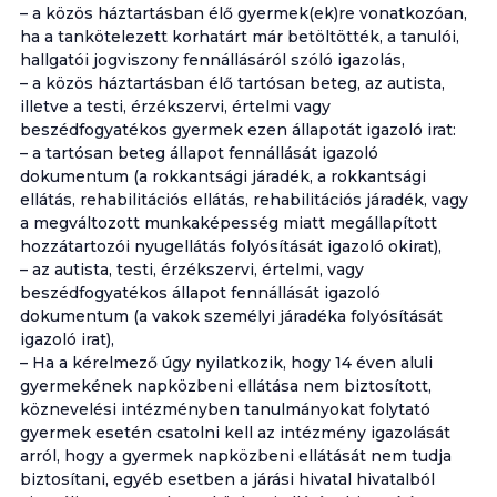
– a közös háztartásban élő gyermek(ek)re vonatkozóan,
ha a tankötelezett korhatárt már betöltötték, a tanulói,
hallgatói jogviszony fennállásáról szóló igazolás,
– a közös háztartásban élő tartósan beteg, az autista,
illetve a testi, érzékszervi, értelmi vagy
beszédfogyatékos gyermek ezen állapotát igazoló irat:
– a tartósan beteg állapot fennállását igazoló
dokumentum (a rokkantsági járadék, a rokkantsági
ellátás, rehabilitációs ellátás, rehabilitációs járadék, vagy
a megváltozott munkaképesség miatt megállapított
hozzátartozói nyugellátás folyósítását igazoló okirat),
– az autista, testi, érzékszervi, értelmi, vagy
beszédfogyatékos állapot fennállását igazoló
dokumentum (a vakok személyi járadéka folyósítását
igazoló irat),
– Ha a kérelmező úgy nyilatkozik, hogy 14 éven aluli
gyermekének napközbeni ellátása nem biztosított,
köznevelési intézményben tanulmányokat folytató
gyermek esetén csatolni kell az intézmény igazolását
arról, hogy a gyermek napközbeni ellátását nem tudja
biztosítani, egyéb esetben a járási hivatal hivatalból