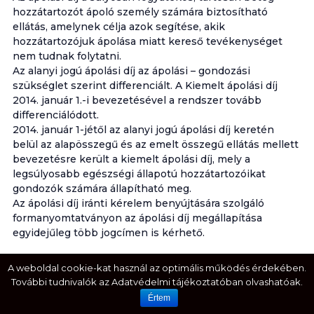
hozzátartozót ápoló személy számára biztosítható
ellátás, amelynek célja azok segítése, akik
hozzátartozójuk ápolása miatt kereső tevékenységet
nem tudnak folytatni.
Az alanyi jogú ápolási díj az ápolási – gondozási
szükséglet szerint differenciált. A Kiemelt ápolási díj
2014. január 1.-i bevezetésével a rendszer tovább
differenciálódott.
2014. január 1-jétől az alanyi jogú ápolási díj keretén
belül az alapösszegű és az emelt összegű ellátás mellett
bevezetésre került a kiemelt ápolási díj, mely a
legsúlyosabb egészségi állapotú hozzátartozóikat
gondozók számára állapítható meg.
Az ápolási díj iránti kérelem benyújtására szolgáló
formanyomtatványon az ápolási díj megállapítása
egyidejűleg több jogcímen is kérhető.
Ápolási díjra jogosult:
A weboldal cookie-kat használ az optimális működés érdekében.
A hozzátartozó. Az ápolást végző személy számára
További tudnivalók az Adatvédelmi tájékoztatóban olvashatóak.
egyidejűleg csak egy ápolási díjra való jogosultság
Értem
állapítható meg, továbbá egy ápolt személyre tekintettel