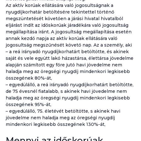
Az aktív korúak ellátására való jogosultságnak a
nyugdíjkorhatár betöltésére tekintettel történő
megszüntetését követően a járási hivatal hivatalból
eljárást indít az időskorúak járadékára való jogosultság
megállapítása iránt. A jogosultság megállapítása esetén
annak kezdő napja az aktív korúak ellátására való
jogosultság megszűnését követő nap. Az a személy, aki
– a reá irányadó nyugdíjkorhatárt betöltötte, és akinek
saját és vele együtt lakó házastársa, élettársa jövedelme
alapján számított egy főre jutó havi jövedelme nem
haladja meg az öregségi nyugdíj mindenkori legkisebb
összegének 80%-át,
– egyedülálló, a reá irányadó nyugdíjkorhatárt betöltötte,
de 75 évesnél fiatalabb, s akinek havi jövedelme nem
haladja meg az öregségi nyugdíj mindenkori legkisebb
összegének 95%-át,
– egyedülálló, 75. életévét betöltötte, s akinek havi
jövedelme nem haladja meg az öregségi nyugdíj
mindenkori legkisebb összegének 130%-át,
Mennyi az időskorúak