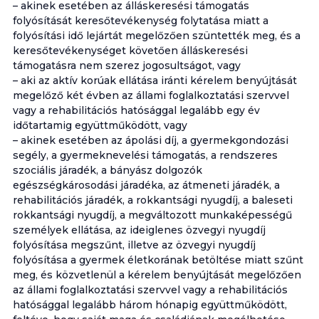
– akinek esetében az álláskeresési támogatás
folyósítását keresőtevékenység folytatása miatt a
folyósítási idő lejártát megelőzően szüntették meg, és a
keresőtevékenységet követően álláskeresési
támogatásra nem szerez jogosultságot, vagy
– aki az aktív korúak ellátása iránti kérelem benyújtását
megelőző két évben az állami foglalkoztatási szervvel
vagy a rehabilitációs hatósággal legalább egy év
időtartamig együttműködött, vagy
– akinek esetében az ápolási díj, a gyermekgondozási
segély, a gyermeknevelési támogatás, a rendszeres
szociális járadék, a bányász dolgozók
egészségkárosodási járadéka, az átmeneti járadék, a
rehabilitációs járadék, a rokkantsági nyugdíj, a baleseti
rokkantsági nyugdíj, a megváltozott munkaképességű
személyek ellátása, az ideiglenes özvegyi nyugdíj
folyósítása megszűnt, illetve az özvegyi nyugdíj
folyósítása a gyermek életkorának betöltése miatt szűnt
meg, és közvetlenül a kérelem benyújtását megelőzően
az állami foglalkoztatási szervvel vagy a rehabilitációs
hatósággal legalább három hónapig együttműködött,