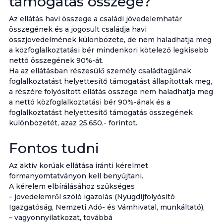
támogatás összege?
Az ellátás havi összege a családi jövedelemhatár
összegének és a jogosult családja havi
összjövedelmének különbözete, de nem haladhatja meg
a közfoglalkoztatási bér mindenkori kötelező legkisebb
nettó összegének 90%-át.
Ha az ellátásban részesülő személy családtagjának
foglalkoztatást helyettesítő támogatást állapítottak meg,
a részére folyósított ellátás összege nem haladhatja meg
a nettó közfoglalkoztatási bér 90%-ának és a
foglalkoztatást helyettesítő támogatás összegének
különbözetét, azaz 25.650,- forintot.
Fontos tudni
Az aktív korúak ellátása iránti kérelmet
formanyomtatványon kell benyújtani.
A kérelem elbírálásához szükséges
– jövedelemről szóló igazolás (Nyugdíjfolyósító
Igazgatóság, Nemzeti Adó- és Vámhivatal, munkáltató),
– vagyonnyilatkozat, továbbá