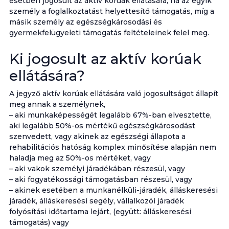
esetben jogosult az aktív korúak ellátására, ha az egyik
személy a foglalkoztatást helyettesítő támogatás, míg a
másik személy az egészségkárosodási és
gyermekfelügyeleti támogatás feltételeinek felel meg.
Ki jogosult az aktív korúak
ellátására?
A jegyző aktív korúak ellátására való jogosultságot állapít
meg annak a személynek,
– aki munkaképességét legalább 67%-ban elvesztette,
aki legalább 50%-os mértékű egészségkárosodást
szenvedett, vagy akinek az egészségi állapota a
rehabilitációs hatóság komplex minősítése alapján nem
haladja meg az 50%-os mértéket, vagy
– aki vakok személyi járadékában részesül, vagy
– aki fogyatékossági támogatásban részesül, vagy
– akinek esetében a munkanélküli-járadék, álláskeresési
járadék, álláskeresési segély, vállalkozói járadék
folyósítási időtartama lejárt, (együtt: álláskeresési
támogatás) vagy