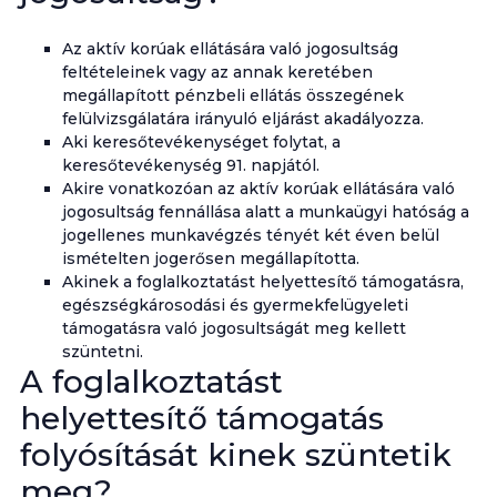
Az aktív korúak ellátására való jogosultság
feltételeinek vagy az annak keretében
megállapított pénzbeli ellátás összegének
felülvizsgálatára irányuló eljárást akadályozza.
Aki keresőtevékenységet folytat, a
keresőtevékenység 91. napjától.
Akire vonatkozóan az aktív korúak ellátására való
jogosultság fennállása alatt a munkaügyi hatóság a
jogellenes munkavégzés tényét két éven belül
ismételten jogerősen megállapította.
Akinek a foglalkoztatást helyettesítő támogatásra,
egészségkárosodási és gyermekfelügyeleti
támogatásra való jogosultságát meg kellett
szüntetni.
A foglalkoztatást
helyettesítő támogatás
folyósítását kinek szüntetik
meg?