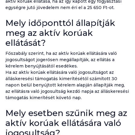
aktív korúak ellátása, ha az így kapott egy fogyasztási
egységre jutó jövedelem nem éri el a 25 650 Ft-ot.
Mely időponttól állapítják
meg az aktív korúak
ellátását?
Főszabály szerint, ha az aktív korúak ellátására való
jogosultságot jogerősen megállapítják, az ellátás a
kérelem benyújtásától esedékes.
Ha az aktív korúak ellátására való jogosultságot az
álláskeresési támogatás kimerítésétől számított 30
napon belül benyújtott kérelem alapján állapítják meg,
az ellátásra való jogosultság kezdő napja az álláskeresési
támogatás kimerítését követő nap.
Mely esetben szűnik meg az
aktív korúak ellátására való
jogosultság?