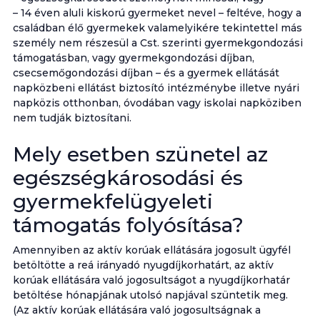
– 14 éven aluli kiskorú gyermeket nevel – feltéve, hogy a
családban élő gyermekek valamelyikére tekintettel más
személy nem részesül a Cst. szerinti gyermekgondozási
támogatásban, vagy gyermekgondozási díjban,
csecsemőgondozási díjban – és a gyermek ellátását
napközbeni ellátást biztosító intézménybe illetve nyári
napközis otthonban, óvodában vagy iskolai napköziben
nem tudják biztosítani.
Mely esetben szünetel az
egészségkárosodási és
gyermekfelügyeleti
támogatás folyósítása?
Amennyiben az aktív korúak ellátására jogosult ügyfél
betöltötte a reá irányadó nyugdíjkorhatárt, az aktív
korúak ellátására való jogosultságot a nyugdíjkorhatár
betöltése hónapjának utolsó napjával szüntetik meg.
(Az aktív korúak ellátására való jogosultságnak a