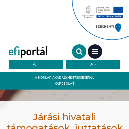
Keresendő szó:
MENÜ
A HONLAP AKADÁLYMENTESSÉGÉRŐL
KAPCSOLAT
Járási hivatali
támogatások, juttatások