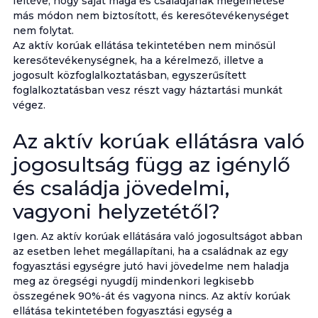
feltéve, hogy saját maga és családjának megélhetése
más módon nem biztosított, és keresőtevékenységet
nem folytat.
Az aktív korúak ellátása tekintetében nem minősül
keresőtevékenységnek, ha a kérelmező, illetve a
jogosult közfoglalkoztatásban, egyszerűsített
foglalkoztatásban vesz részt vagy háztartási munkát
végez.
Az aktív korúak ellátásra való
jogosultság függ az igénylő
és családja jövedelmi,
vagyoni helyzetétől?
Igen. Az aktív korúak ellátására való jogosultságot abban
az esetben lehet megállapítani, ha a családnak az egy
fogyasztási egységre jutó havi jövedelme nem haladja
meg az öregségi nyugdíj mindenkori legkisebb
összegének 90%-át és vagyona nincs. Az aktív korúak
ellátása tekintetében fogyasztási egység a