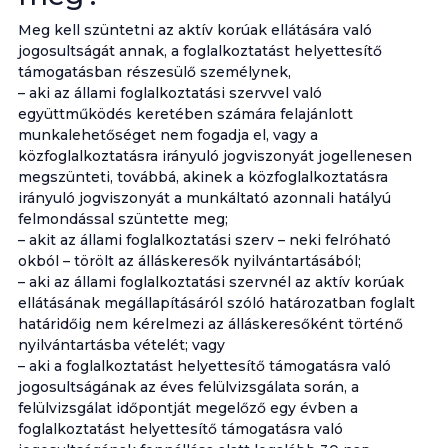
Meg kell szüntetni az aktív korúak ellátására való
jogosultságát annak, a foglalkoztatást helyettesítő
támogatásban részesülő személynek,
– aki az állami foglalkoztatási szervvel való
együttműködés keretében számára felajánlott
munkalehetőséget nem fogadja el, vagy a
közfoglalkoztatásra irányuló jogviszonyát jogellenesen
megszünteti, továbbá, akinek a közfoglalkoztatásra
irányuló jogviszonyát a munkáltató azonnali hatályú
felmondással szüntette meg;
– akit az állami foglalkoztatási szerv – neki felróható
okból – törölt az álláskeresők nyilvántartásából;
– aki az állami foglalkoztatási szervnél az aktív korúak
ellátásának megállapításáról szóló határozatban foglalt
határidőig nem kérelmezi az álláskeresőként történő
nyilvántartásba vételét; vagy
– aki a foglalkoztatást helyettesítő támogatásra való
jogosultságának az éves felülvizsgálata során, a
felülvizsgálat időpontját megelőző egy évben a
foglalkoztatást helyettesítő támogatásra való