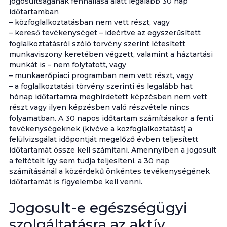
jogosultságának fennállása alatt legalább 30 nap
időtartamban
– közfoglalkoztatásban nem vett részt, vagy
– kereső tevékenységet – ideértve az egyszerűsített
foglalkoztatásról szóló törvény szerint létesített
munkaviszony keretében végzett, valamint a háztartási
munkát is – nem folytatott, vagy
– munkaerőpiaci programban nem vett részt, vagy
– a foglalkoztatási törvény szerinti és legalább hat
hónap időtartamra meghirdetett képzésben nem vett
részt vagy ilyen képzésben való részvétele nincs
folyamatban. A 30 napos időtartam számításakor a fenti
tevékenységeknek (kivéve a közfoglalkoztatást) a
felülvizsgálat időpontját megelőző évben teljesített
időtartamát össze kell számítani. Amennyiben a jogosult
a feltételt így sem tudja teljesíteni, a 30 nap
számításánál a közérdekű önkéntes tevékenységének
időtartamát is figyelembe kell venni.
Jogosult-e egészségügyi
szolgáltatásra az aktív