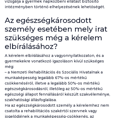
vizsgálja a gyermek napközbeni ellátást biztosító
intézményben történő elhelyezésének lehetőségét.
Az egészségkárosodott
személy esetében mely irat
szükséges még a kérelem
elbírálásához?
A kérelem elbírálásához a vagyonnyilatkozaton, és a
gyermekekre vonatkozó igazoláson kívül szükséges
még:
– a Nemzeti Rehabilitációs és Szociális Hivatalnak a
munkaképesség legalább 67%-os mértékű
csökkenéséről, illetve a legalább 50%-os mértékű
egészségkárosodásról, illetőleg az 50%-os mértékű
egészségi állapot fennállásáról készült szakvéleménye,
szakhatósági állásfoglalása.
Ha az egészségkárosodott személy a kérelemhez nem
csatolta a rehabilitációs szakértői szervnek vagy
jogelődjének a munkaképesség-csökkenés, az