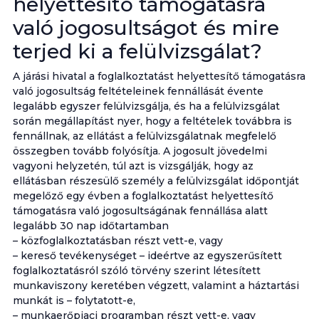
helyettesítő támogatásra
való jogosultságot és mire
terjed ki a felülvizsgálat?
A járási hivatal a foglalkoztatást helyettesítő támogatásra
való jogosultság feltételeinek fennállását évente
legalább egyszer felülvizsgálja, és ha a felülvizsgálat
során megállapítást nyer, hogy a feltételek továbbra is
fennállnak, az ellátást a felülvizsgálatnak megfelelő
összegben tovább folyósítja. A jogosult jövedelmi
vagyoni helyzetén, túl azt is vizsgálják, hogy az
ellátásban részesülő személy a felülvizsgálat időpontját
megelőző egy évben a foglalkoztatást helyettesítő
támogatásra való jogosultságának fennállása alatt
legalább 30 nap időtartamban
– közfoglalkoztatásban részt vett-e, vagy
– kereső tevékenységet – ideértve az egyszerűsített
foglalkoztatásról szóló törvény szerint létesített
munkaviszony keretében végzett, valamint a háztartási
munkát is – folytatott-e,
– munkaerőpiaci programban részt vett-e, vagy