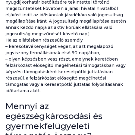
nyugdíjkorhatár betöltésére tekintettel történő
megszüntetését követően a járási hivatal hivatalból
eljárást indít az időskorúak járadékára való jogosultság
megállapítása iránt. A jogosultság megállapítása esetén
annak kezdő napja az aktív korúak ellátására való
jogosultság megszűnését követő nap.)
Ha az ellátásban részesülő személy
– keresőtevékenységet végez, az azt megalapozó
jogviszony fennállásának első 90 napjában,
– olyan képzésben vesz részt, amelynek keretében
felzárkózást elősegítő megélhetési támogatásban vagy
képzési támogatásként keresetpótló juttatásban
részesül, a felzárkózást elősegítő megélhetési
támogatás vagy a keresetpótló juttatás folyósításának
időtartama alatt.
Mennyi az
egészségkárosodási és
gyermekfelügyeleti