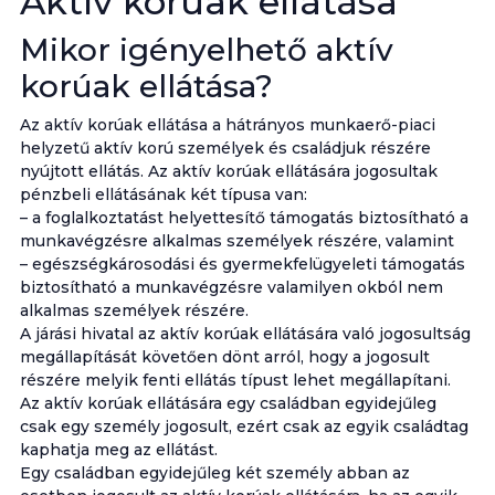
Aktív korúak ellátása
Mikor igényelhető aktív
korúak ellátása?
Az aktív korúak ellátása a hátrányos munkaerő-piaci
helyzetű aktív korú személyek és családjuk részére
nyújtott ellátás. Az aktív korúak ellátására jogosultak
pénzbeli ellátásának két típusa van:
– a foglalkoztatást helyettesítő támogatás biztosítható a
munkavégzésre alkalmas személyek részére, valamint
– egészségkárosodási és gyermekfelügyeleti támogatás
biztosítható a munkavégzésre valamilyen okból nem
alkalmas személyek részére.
A járási hivatal az aktív korúak ellátására való jogosultság
megállapítását követően dönt arról, hogy a jogosult
részére melyik fenti ellátás típust lehet megállapítani.
Az aktív korúak ellátására egy családban egyidejűleg
csak egy személy jogosult, ezért csak az egyik családtag
kaphatja meg az ellátást.
Egy családban egyidejűleg két személy abban az