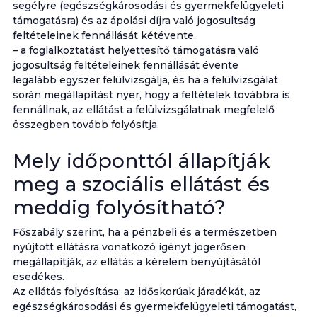
segélyre (egészségkárosodási és gyermekfelügyeleti
támogatásra) és az ápolási díjra való jogosultság
feltételeinek fennállását kétévente,
– a foglalkoztatást helyettesítő támogatásra való
jogosultság feltételeinek fennállását évente
legalább egyszer felülvizsgálja, és ha a felülvizsgálat
során megállapítást nyer, hogy a feltételek továbbra is
fennállnak, az ellátást a felülvizsgálatnak megfelelő
összegben tovább folyósítja.
Mely időponttól állapítják
meg a szociális ellátást és
meddig folyósítható?
Főszabály szerint, ha a pénzbeli és a természetben
nyújtott ellátásra vonatkozó igényt jogerősen
megállapítják, az ellátás a kérelem benyújtásától
esedékes.
Az ellátás folyósítása: az időskorúak járadékát, az
egészségkárosodási és gyermekfelügyeleti támogatást,