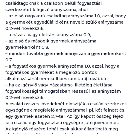
családtagoknak a családon belüli fogyasztási
szerkezetet kifejező arányszáma, ahol
– az első nagykorú családtag arányszáma 1,0, azzal, hogy
a gyermekét egyedülállóként nevelő szülő arányszáma
0,2-vel növekszik,
– a házas- vagy élettárs arányszáma 0,9,
– az első és második gyermek arányszáma
gyermekenként 0,8,
– minden további gyermek arányszáma gyermekenként
0,7,
– a fogyatékos gyermek arányszáma 1,0, azzal, hogy a
fogyatékos gyermeket a megelőző pontok
alkalmazásánál nem kell beszámítani) továbbá
– ha az igénylő vagy házastársa, illetőleg élettársa
fogyatékossági támogatásban részesül, az arányszám
0,2-vel növekszik.
A család összes jövedelmét elosztják a család szerkezeti
egységének megfelelő arányszámmal, pl. két felnőtt és
egy gyermek esetén 2,7-tel. Az így kapott összeg fejezi
ki a család egy fogyasztási egységre jutó jövedelmét.
Az igénylő részére tehát csak akkor állapítható meg