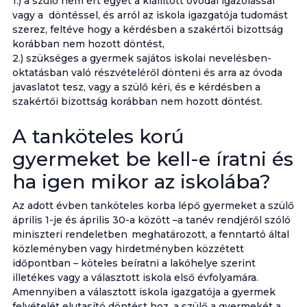
1.) a szülő nem ért egyet a kiállított óvodai igazolással
vagy a döntéssel, és arról az iskola igazgatója tudomást
szerez, feltéve hogy a kérdésben a szakértői bizottság
korábban nem hozott döntést,
2.) szükséges a gyermek sajátos iskolai nevelésben-
oktatásban való részvételéről dönteni és arra az óvoda
javaslatot tesz, vagy a szülő kéri, és e kérdésben a
szakértői bizottság korábban nem hozott döntést.
A tanköteles korú
gyermeket be kell-e íratni és
ha igen mikor az iskolába?
Az adott évben tanköteles korba lépő gyermeket a szülő
április 1-je és április 30-a között –a tanév rendjéről szóló
miniszteri rendeletben
meghatározott, a fenntartó által
közleményben vagy hirdetményben közzétett
időpontban – köteles beíratni a lakóhelye szerint
illetékes vagy a választott iskola első évfolyamára.
Amennyiben a választott iskola igazgatója a gyermek
felvételét elutasító döntést hoz, a szülő a gyermekét a