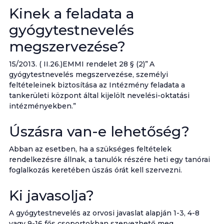
Kinek a feladata a
gyógytestnevelés
megszervezése?
15/2013. ( II.26.)EMMI rendelet 28 § (2)”
A
gyógytestnevelés megszervezése, személyi
feltételeinek biztosítása az Intézmény feladata a
tankerületi központ által kijelölt nevelési-oktatási
intézményekben.”
Úszásra van-e lehetőség?
Abban az esetben, ha a szükséges feltételek
rendelkezésre állnak, a tanulók részére heti egy tanórai
foglalkozás keretében úszás órát kell szervezni.
Ki javasolja?
A gyógytestnevelés az orvosi javaslat alapján 1-3, 4-8
vagy 9-16 fős csoportokban szervezhető meg.