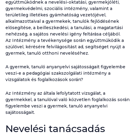
együttműködnek a nevelési-oktatási, gyermekjóléti,
gyermekvédelmi, szociális intézmény, valamint a
területileg illetékes gyámhatóság vezetőjével,
alkalmazottaival a gyermekek, tanulók fejlődésének
elősegítése, a beilleszkedési, a tanulási, a magatartási
nehézség, a sajátos nevelési igény feltárása céljából.
Az Intézmény a tevékenysége során együttműködik a
szülővel, kérésére felvilágosítást ad, segítséget nyújt a
gyermek, tanuló otthoni neveléséhez.
A gyermek, tanuló anyanyelvi sajátosságait figyelembe
veszi-e a pedagógiai szakszolgálati intézmény a
vizsgálatok és foglalkozások során?
Az Intézmény az általa lefolytatott vizsgálat, a
gyermekkel, a tanulóval való közvetlen foglalkozás során
figyelembe veszi a gyermek, tanuló anyanyelvi
sajátosságait.
Nevelési tanácsadás