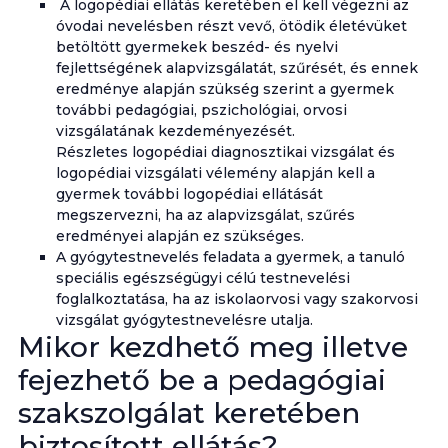
A logopédiai ellátás keretében el kell végezni az
óvodai nevelésben részt vevő, ötödik életévüket
betöltött gyermekek beszéd- és nyelvi
fejlettségének alapvizsgálatát, szűrését, és ennek
eredménye alapján szükség szerint a gyermek
további pedagógiai, pszichológiai, orvosi
vizsgálatának kezdeményezését.
Részletes logopédiai diagnosztikai vizsgálat és
logopédiai vizsgálati vélemény alapján kell a
gyermek további logopédiai ellátását
megszervezni, ha az alapvizsgálat, szűrés
eredményei alapján ez szükséges.
A gyógytestnevelés feladata a gyermek, a tanuló
speciális egészségügyi célú testnevelési
foglalkoztatása, ha az iskolaorvosi vagy szakorvosi
vizsgálat gyógytestnevelésre utalja.
Mikor kezdhető meg illetve
fejezhető be a pedagógiai
szakszolgálat keretében
biztosított ellátás?