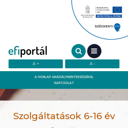
Keresendő szó:
MENÜ
A HONLAP AKADÁLYMENTESSÉGÉRŐL
KAPCSOLAT
Szolgáltatások 6-16 év