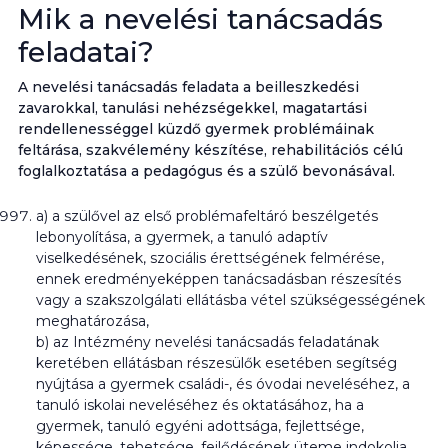
Mik a nevelési tanácsadás
feladatai?
A nevelési tanácsadás feladata a beilleszkedési
zavarokkal, tanulási nehézségekkel, magatartási
rendellenességgel küzdő gyermek problémáinak
feltárása, szakvélemény készítése, rehabilitációs célú
foglalkoztatása a pedagógus és a szülő bevonásával.
a) a szülővel az első problémafeltáró beszélgetés
lebonyolítása, a gyermek, a tanuló adaptív
viselkedésének, szociális érettségének felmérése,
ennek eredményeképpen tanácsadásban részesítés
vagy a szakszolgálati ellátásba vétel szükségességének
meghatározása,
b) az Intézmény nevelési tanácsadás feladatának
keretében ellátásban részesülők esetében segítség
nyújtása a gyermek családi-, és óvodai neveléséhez, a
tanuló iskolai neveléséhez és oktatásához, ha a
gyermek, tanuló egyéni adottsága, fejlettsége,
képessége, tehetsége, fejlődésének üteme indokolja,