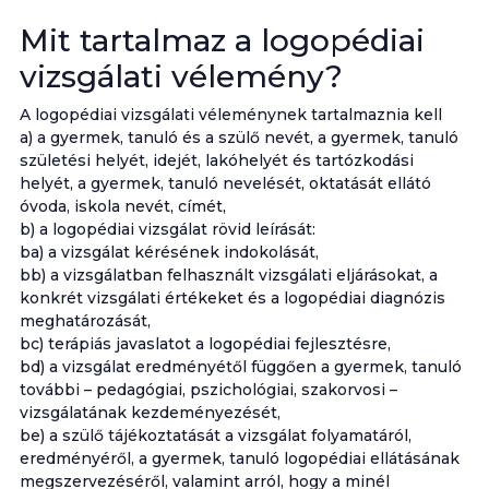
Mit tartalmaz a logopédiai
vizsgálati vélemény?
A logopédiai vizsgálati véleménynek tartalmaznia kell
a) a gyermek, tanuló és a szülő nevét, a gyermek, tanuló
születési helyét, idejét, lakóhelyét és tartózkodási
helyét, a gyermek, tanuló nevelését, oktatását ellátó
óvoda, iskola nevét, címét,
b) a logopédiai vizsgálat rövid leírását:
ba) a vizsgálat kérésének indokolását,
bb) a vizsgálatban felhasznált vizsgálati eljárásokat, a
konkrét vizsgálati értékeket és a logopédiai diagnózis
meghatározását,
bc) terápiás javaslatot a logopédiai fejlesztésre,
bd) a vizsgálat eredményétől függően a gyermek, tanuló
további – pedagógiai, pszichológiai, szakorvosi –
vizsgálatának kezdeményezését,
be) a szülő tájékoztatását a vizsgálat folyamatáról,
eredményéről, a gyermek, tanuló logopédiai ellátásának
megszervezéséről, valamint arról, hogy a minél