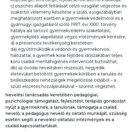
c) pszichés állapot feltárását célzó vizsgálat végezése és
szakértői vélemény készítése a szülő, a jogszabályban
meghatározott esetben a gyermekek védelméről és a
gyámügyi igazgatásról szóló 1997. évi XXXI. törvény
hatálya alá tartozó gyermekvédelmi szakellátást,
gyermekjóléti alapellátást végző intézmények kérésére,
d) a prevenciós tevékenység keretében
da) együttműködik a védőnői és gyermekorvosi
hálózattal, a gyermek korai fejlődési időszakában teljes
körű családi mentálhigiénés intervenciót biztosíthat,
db) az óvodai nevelésben részesülő, negyedik
életévüket betöltött gyermekek körében a tanulási és
beilleszkedési nehézségek megelőzése céljából – a
szülő előzetes hozzájárulásával – szűrést végezhet.
Nevelési tanácsadás keretében pedagógiai,
pszichológiai támogatást, fejlesztést, terápiás gondozást
nyújt a gyermeknek, a tanulónak, támogatja a család
nevelő, a pedagógus nevelő és oktató munkáját, szükség
esetén segíti a nevelési-oktatási intézmények és a
család kapcsolattartását.