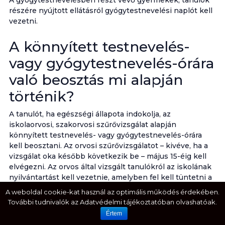
A gyógytestnevelésben részt vevő gyermekek, tanulók
részére nyújtott ellátásról gyógytestnevelési naplót kell
vezetni.
A könnyített testnevelés-
vagy gyógytestnevelés-órára
való beosztás mi alapján
történik?
A tanulót, ha egészségi állapota indokolja, az
iskolaorvosi, szakorvosi szűrővizsgálat alapján
könnyített testnevelés- vagy gyógytestnevelés-órára
kell beosztani. Az orvosi szűrővizsgálatot – kivéve, ha a
vizsgálat oka később következik be – május 15-éig kell
elvégezni. Az orvos által vizsgált tanulókról az iskolának
nyilvántartást kell vezetnie, amelyben fel kell tüntetni a
felvételi állapotot és az ellenőrző vizsgálatok
A weboldal cookie-kat használ az optimális működés érdekében.
eredményét.
További tudnivalók az Adatvédelmi tájékoztatóban olvashatóak.
A könnyített testnevelés-órát az iskolaorvosi, szakorvosi
Értem
vélemény alapján a testnevelésóra vagy az iskola által