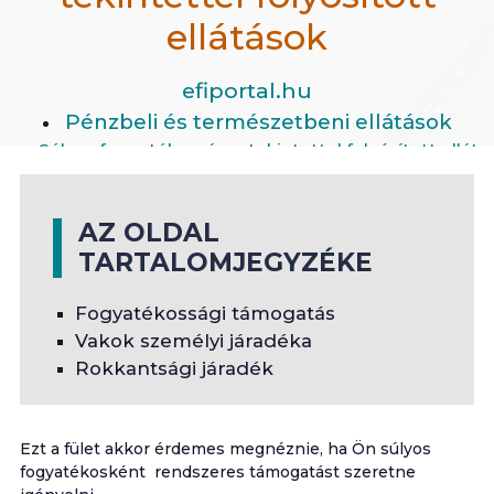
ellátások
efiportal.hu
Pénzbeli és természetbeni ellátások
Súlyos fogyatékosságra tekintettel folyósított ellátá
AZ OLDAL
TARTALOMJEGYZÉKE
Fogyatékossági támogatás
Vakok személyi járadéka
Rokkantsági járadék
Ezt a fület akkor érdemes megnéznie, ha Ön súlyos
fogyatékosként rendszeres támogatást szeretne