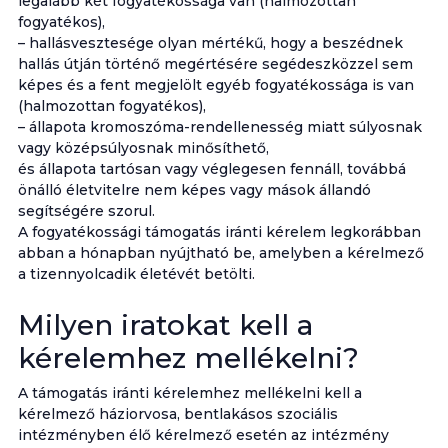
legalább két fogyatékossága van (halmozottan
fogyatékos),
– hallásvesztesége olyan mértékű, hogy a beszédnek
hallás útján történő megértésére segédeszközzel sem
képes és a fent megjelölt egyéb fogyatékossága is van
(halmozottan fogyatékos),
– állapota kromoszóma-rendellenesség miatt súlyosnak
vagy középsúlyosnak minősíthető,
és állapota tartósan vagy véglegesen fennáll, továbbá
önálló életvitelre nem képes vagy mások állandó
segítségére szorul.
A fogyatékossági támogatás iránti kérelem legkorábban
abban a hónapban nyújtható be, amelyben a kérelmező
a tizennyolcadik életévét betölti.
Milyen iratokat kell a
kérelemhez mellékelni?
A támogatás iránti kérelemhez mellékelni kell a
kérelmező háziorvosa, bentlakásos szociális
intézményben élő kérelmező esetén az intézmény