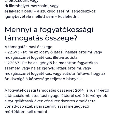
c) öltözködni, vagy
d) illemhelyet használni, vagy
e) lakáson belül – a szükség szerinti segédeszköz
igénybevétele mellett sem – közlekedni.
Mennyi a fogyatékossági
támogatás összege?
A támogatás havi összege:
– 22.373,- Ft: ha az igénylő látási, hallási, értelmi, vagy
mozgásszervi fogyatékos, illetve autista,
– 27.537,- Ft: ha az igénylő halmozottan fogyatékos
személy, vagy ha az igénylő látási, értelmi, vagy
mozgásszervi fogyatékos, vagy autista, feltéve, hogy az
önkiszolgáló képessége teljesen hiányzik.
A fogyatékossági támogatás összegét 2014. január 1-jétől
a társadalombiztosítási nyugellátásról szóló törvénynek
a nyugellátások évenkénti rendszeres emelésére
vonatkozó szabályai szerint, azzal megegyező
mértékben kell emelni.