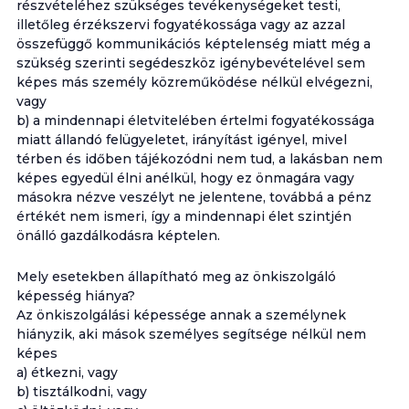
részvételéhez szükséges tevékenységeket testi,
illetőleg érzékszervi fogyatékossága vagy az azzal
összefüggő kommunikációs képtelenség miatt még a
szükség szerinti segédeszköz igénybevételével sem
képes más személy közreműködése nélkül elvégezni,
vagy
b) a mindennapi életvitelében értelmi fogyatékossága
miatt állandó felügyeletet, irányítást igényel, mivel
térben és időben tájékozódni nem tud, a lakásban nem
képes egyedül élni anélkül, hogy ez önmagára vagy
másokra nézve veszélyt ne jelentene, továbbá a pénz
értékét nem ismeri, így a mindennapi élet szintjén
önálló gazdálkodásra képtelen.
Mely esetekben állapítható meg az önkiszolgáló
képesség hiánya?
Az önkiszolgálási képessége annak a személynek
hiányzik, aki mások személyes segítsége nélkül nem
képes
a) étkezni, vagy
b) tisztálkodni, vagy