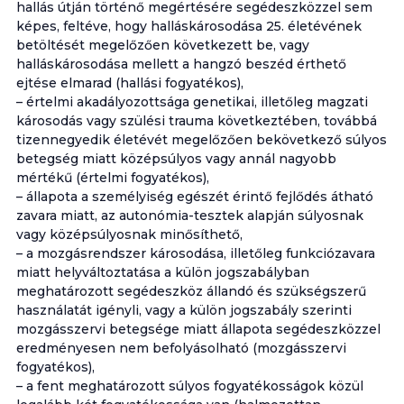
hallás útján történő megértésére segédeszközzel sem
képes, feltéve, hogy halláskárosodása 25. életévének
betöltését megelőzően következett be, vagy
halláskárosodása mellett a hangzó beszéd érthető
ejtése elmarad (hallási fogyatékos),
– értelmi akadályozottsága genetikai, illetőleg magzati
károsodás vagy szülési trauma következtében, továbbá
tizennegyedik életévét megelőzően bekövetkező súlyos
betegség miatt középsúlyos vagy annál nagyobb
mértékű (értelmi fogyatékos),
– állapota a személyiség egészét érintő fejlődés átható
zavara miatt, az autonómia-tesztek alapján súlyosnak
vagy középsúlyosnak minősíthető,
– a mozgásrendszer károsodása, illetőleg funkciózavara
miatt helyváltoztatása a külön jogszabályban
meghatározott segédeszköz állandó és szükségszerű
használatát igényli, vagy a külön jogszabály szerinti
mozgásszervi betegsége miatt állapota segédeszközzel
eredményesen nem befolyásolható (mozgásszervi
fogyatékos),
– a fent meghatározott súlyos fogyatékosságok közül