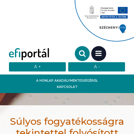
Keresendő szó:
MENÜ
A HONLAP AKADÁLYMENTESSÉGÉRŐL
KAPCSOLAT
Súlyos fogyatékosságra
tekintettel folyósított