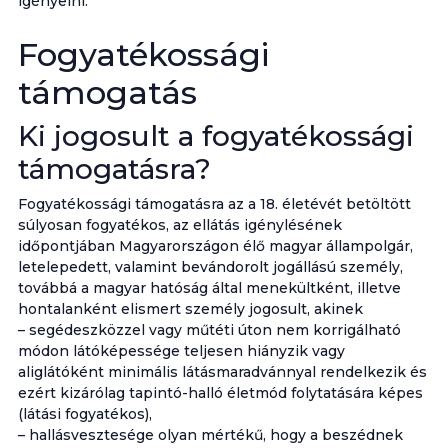
igényelni.
Fogyatékossági
támogatás
Ki jogosult a fogyatékossági
támogatásra?
Fogyatékossági támogatásra az a 18. életévét betöltött
súlyosan fogyatékos, az ellátás igénylésének
időpontjában Magyarországon élő magyar állampolgár,
letelepedett, valamint bevándorolt jogállású személy,
továbbá a magyar hatóság által menekültként, illetve
hontalanként elismert személy jogosult, akinek
– segédeszközzel vagy műtéti úton nem korrigálható
módon látóképessége teljesen hiányzik vagy
aliglátóként minimális látásmaradvánnyal rendelkezik és
ezért kizárólag tapintó-halló életmód folytatására képes
(látási fogyatékos),
– hallásvesztesége olyan mértékű, hogy a beszédnek