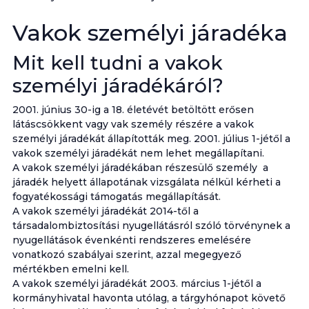
Vakok személyi járadéka
Mit kell tudni a vakok
személyi járadékáról?
2001. június 30-ig a 18. életévét betöltött erősen
látáscsökkent vagy vak személy részére a vakok
személyi járadékát állapították meg. 2001. július 1-jétől a
vakok személyi járadékát nem lehet megállapítani.
A vakok személyi járadékában részesülő személy a
járadék helyett állapotának vizsgálata nélkül kérheti a
fogyatékossági támogatás megállapítását.
A vakok személyi járadékát 2014-től a
társadalombiztosítási nyugellátásról szóló törvénynek a
nyugellátások évenkénti rendszeres emelésére
vonatkozó szabályai szerint, azzal megegyező
mértékben emelni kell.
A vakok személyi járadékát 2003. március 1-jétől a
kormányhivatal havonta utólag, a tárgyhónapot követő