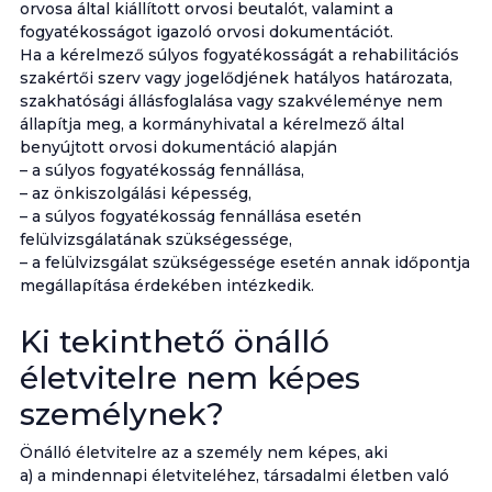
orvosa által kiállított orvosi beutalót, valamint a
fogyatékosságot igazoló orvosi dokumentációt.
Ha a kérelmező súlyos fogyatékosságát a rehabilitációs
szakértői szerv vagy jogelődjének hatályos határozata,
szakhatósági állásfoglalása vagy szakvéleménye nem
állapítja meg, a kormányhivatal a kérelmező által
benyújtott orvosi dokumentáció alapján
– a súlyos fogyatékosság fennállása,
– az önkiszolgálási képesség,
– a súlyos fogyatékosság fennállása esetén
felülvizsgálatának szükségessége,
– a felülvizsgálat szükségessége esetén annak időpontja
megállapítása érdekében intézkedik.
Ki tekinthető önálló
életvitelre nem képes
személynek?
Önálló életvitelre az a személy nem képes, aki
a) a mindennapi életviteléhez, társadalmi életben való