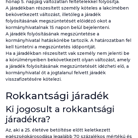
hónap 5. napjáig változatlan feltételekkel folyósítja.
A járadékban részesített személy köteles a lakcímében
bekövetkezett változást, illetőleg a járadék
folyósításának megszüntetését előidéző okot a
kormányhivatalnak 15 napon belül bejelenteni.
A járadék folyósításának megszüntetése a
kormányhivatal hatáskörébe tartozik. A határozatban fel
kell tüntetni a megszüntetés időpontját.
Ha a járadékban részesített vak személy nem jelenti be
a körülményeiben bekövetkezett olyan változást, amely
a járadék folyósításának megszüntetését idézheti elő, a
kormányhivatal őt a jogtalanul felvett járadék
visszafizetésére kötelezi.
Rokkantsági járadék
Ki jogosult a rokkantsági
járadékra?
Az, aki a 25. életéve betöltése előtt keletkezett
egészségkárosodása legalább 70 százalékos mértékű és