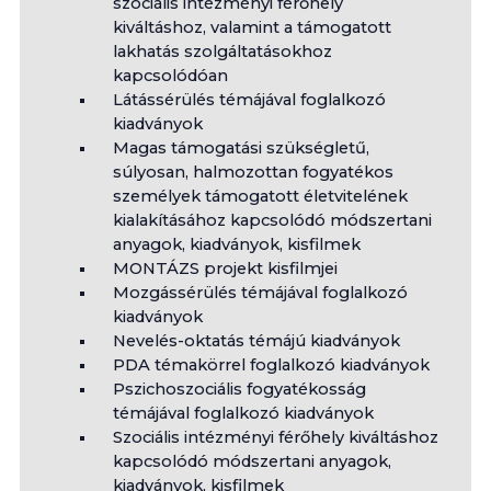
szociális intézményi férőhely
kiváltáshoz, valamint a támogatott
lakhatás szolgáltatásokhoz
kapcsolódóan
Látássérülés témájával foglalkozó
kiadványok
Magas támogatási szükségletű,
súlyosan, halmozottan fogyatékos
személyek támogatott életvitelének
kialakításához kapcsolódó módszertani
anyagok, kiadványok, kisfilmek
MONTÁZS projekt kisfilmjei
Mozgássérülés témájával foglalkozó
kiadványok
Nevelés-oktatás témájú kiadványok
PDA témakörrel foglalkozó kiadványok
Pszichoszociális fogyatékosság
témájával foglalkozó kiadványok
Szociális intézményi férőhely kiváltáshoz
kapcsolódó módszertani anyagok,
kiadványok, kisfilmek