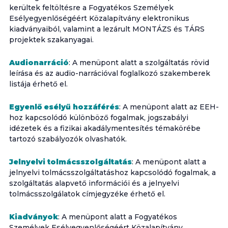
kerültek feltöltésre a Fogyatékos Személyek
Esélyegyenlőségéért Közalapítvány elektronikus
kiadványaiból, valamint a lezárult MONTÁZS és TÁRS
projektek szakanyagai.
Audionarráció
: A menüpont alatt a szolgáltatás rövid
leírása és az audio-narrációval foglalkozó szakemberek
listája érhető el.
Egyenlő esélyű hozzáférés
: A menüpont alatt az EEH-
hoz kapcsolódó különböző fogalmak, jogszabályi
idézetek és a fizikai akadálymentesítés témakörébe
tartozó szabályozók olvashatók.
Jelnyelvi tolmácsszolgáltatás
: A menüpont alatt a
jelnyelvi tolmácsszolgáltatáshoz kapcsolódó fogalmak, a
szolgáltatás alapvető információi és a jelnyelvi
tolmácsszolgálatok címjegyzéke érhető el.
Kiadványok
: A menüpont alatt a Fogyatékos
Személyek Esélyegyenlőségéért Közalapítvány