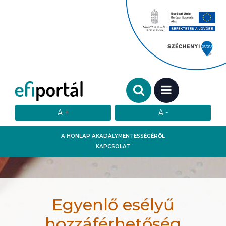
Keresendő szó:
MENÜ
A HONLAP AKADÁLYMENTESSÉGÉRŐL
KAPCSOLAT
Egyenlő esélyű
hozzáférhetőség