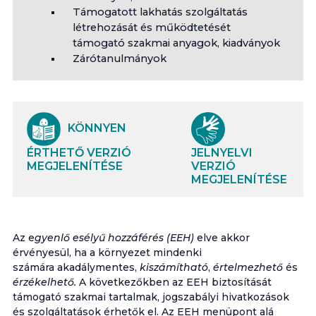
Támogatott lakhatás szolgáltatás
létrehozását és működtetését
támogató szakmai anyagok, kiadványok
Zárótanulmányok
KÖNNYEN
ÉRTHETŐ VERZIÓ
JELNYELVI
MEGJELENÍTÉSE
VERZIÓ
MEGJELENÍTÉSE
Az e
gyenlő esélyű hozzáférés (EEH)
elve akkor
érvényesül, ha a környezet mindenki
számára akadálymentes,
kiszámítható
,
értelmezhető
és
érzékelhető.
A következőkben az EEH biztosítását
támogató szakmai tartalmak, jogszabályi hivatkozások
és szolgáltatások érhetők el. Az EEH menüpont alá