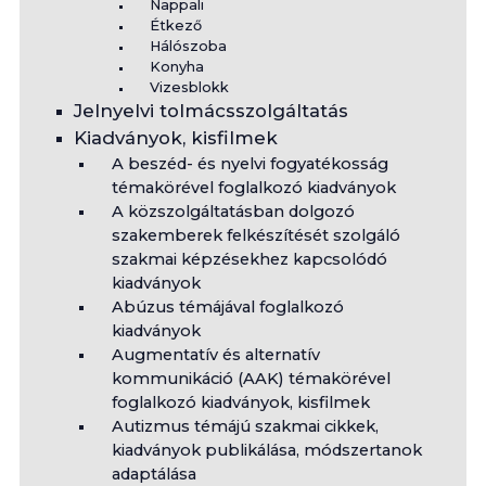
Nappali
Étkező
Hálószoba
Konyha
Vizesblokk
Jelnyelvi tolmácsszolgáltatás
Kiadványok, kisfilmek
A beszéd- és nyelvi fogyatékosság
témakörével foglalkozó kiadványok
A közszolgáltatásban dolgozó
szakemberek felkészítését szolgáló
szakmai képzésekhez kapcsolódó
kiadványok
Abúzus témájával foglalkozó
kiadványok
Augmentatív és alternatív
kommunikáció (AAK) témakörével
foglalkozó kiadványok, kisfilmek
Autizmus témájú szakmai cikkek,
kiadványok publikálása, módszertanok
adaptálása