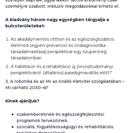
szerepet kapnak, ugyanakkor tartós eredmény csak
személyre szabott, inkluzív megoldásokkal érhető el.
A kiadvány három nagy egységben tárgyalja a
kulcsterületeket:
Az akadálymentes otthon és az egészségtudatos
életmód (egyéni prevenció és öndiagnosztika
társadalmasítása) perspektívái egy szuperöreg
társadalomban
A habilitáció és a rehabilitáció új (orvos)tudományi
perspektíváiról: (általános) paradigmaváltás előtt?
3. A robotika és az MI az önálló életvitel szolgálatában –
Mi várható 2030-ra?
Kinek ajánljuk?
szakembereknek és egészségfejlesztési
programok tervezőinek,
szociális, fogyatékosságügyi és rehabilitációs