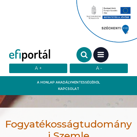
Keresendő szó:
MENÜ
A HONLAP AKADÁLYMENTESSÉGÉRŐL
KAPCSOLAT
Fogyatékosságtudomány
i Szemle