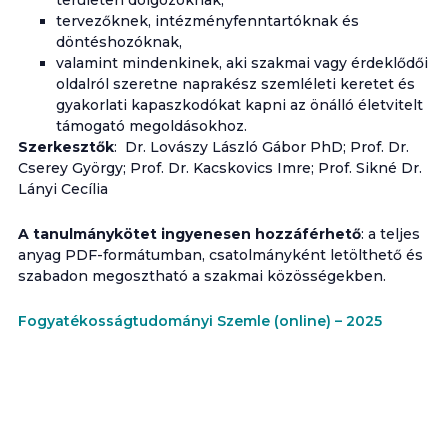
területen dolgozóknak,
tervezőknek, intézményfenntartóknak és
döntéshozóknak,
valamint mindenkinek, aki szakmai vagy érdeklődői
oldalról szeretne naprakész szemléleti keretet és
gyakorlati kapaszkodókat kapni az önálló életvitelt
támogató megoldásokhoz.
Szerkesztők
: Dr. Lovászy László Gábor PhD; Prof. Dr.
Cserey György; Prof. Dr. Kacskovics Imre; Prof. Sikné Dr.
Lányi Cecília
A
tanulmánykötet ingyenesen hozzáférhető
: a teljes
anyag PDF-formátumban, csatolmányként letölthető és
szabadon megosztható a szakmai közösségekben.
Fogyatékosságtudományi Szemle (online) – 2025