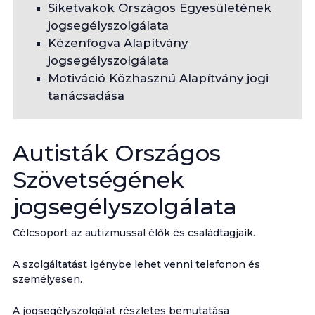
Siketvakok Országos Egyesületének
jogsegélyszolgálata
Kézenfogva Alapítvány
jogsegélyszolgálata
Motiváció Közhasznú Alapítvány jogi
tanácsadása
Autisták Országos
Szövetségének
jogsegélyszolgálata
Célcsoport az autizmussal élők és családtagjaik.
A szolgáltatást igénybe lehet venni telefonon és
személyesen.
A jogsegélyszolgálat részletes bemutatása