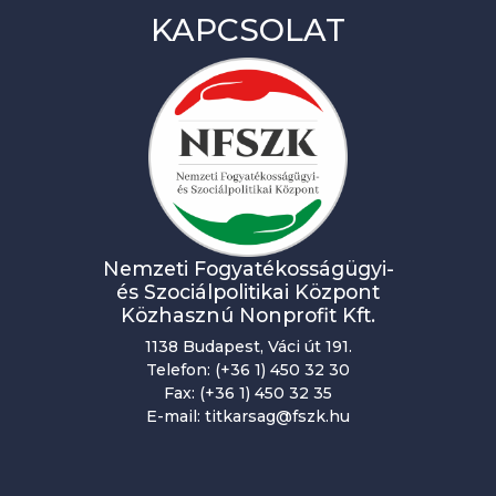
KAPCSOLAT
Nemzeti Fogyatékosságügyi-
és Szociálpolitikai Központ
Közhasznú Nonprofit Kft.
1138 Budapest, Váci út 191.
Telefon: (+36 1) 450 32 30
Fax: (+36 1) 450 32 35
E-mail: titkarsag@fszk.hu