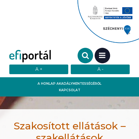
Keresendő szó:
MENÜ
A HONLAP AKADÁLYMENTESSÉGÉRŐL
KAPCSOLAT
Szakosított ellátások –
szakellátások