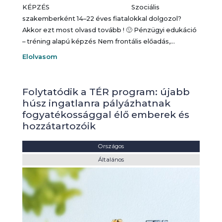
KÉPZÉS Szociális
szakemberként 14–22 éves fiatalokkal dolgozol?
Akkor ezt most olvasd tovább ! 🙂 Pénzügyi edukáció
– tréning alapú képzés Nem frontális előadás,…
Elolvasom
Folytatódik a TÉR program: újabb
húsz ingatlanra pályázhatnak
fogyatékossággal élő emberek és
hozzátartozóik
Helyszín:
Országos
Kategória:
Általános