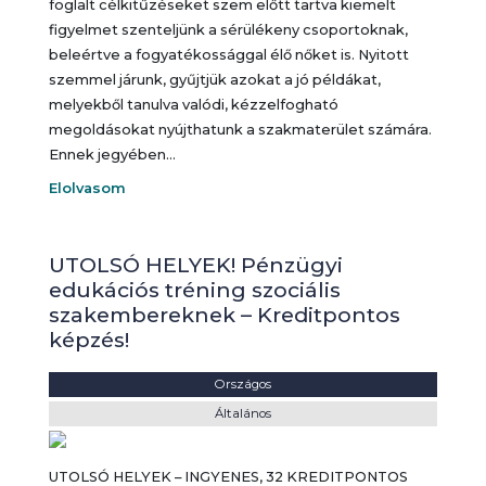
foglalt célkitűzéseket szem előtt tartva kiemelt
figyelmet szenteljünk a sérülékeny csoportoknak,
beleértve a fogyatékossággal élő nőket is. Nyitott
szemmel járunk, gyűjtjük azokat a jó példákat,
melyekből tanulva valódi, kézzelfogható
megoldásokat nyújthatunk a szakmaterület számára.
Ennek jegyében…
Elolvasom
UTOLSÓ HELYEK! Pénzügyi
edukációs tréning szociális
szakembereknek – Kreditpontos
képzés!
Helyszín:
Országos
Kategória:
Általános
UTOLSÓ HELYEK – INGYENES, 32 KREDITPONTOS