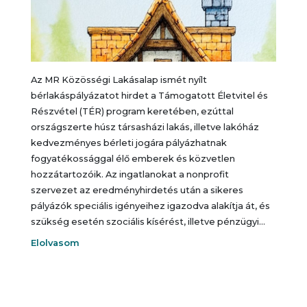
Az MR Közösségi Lakásalap ismét nyílt
bérlakáspályázatot hirdet a Támogatott Életvitel és
Részvétel (TÉR) program keretében, ezúttal
országszerte húsz társasházi lakás, illetve lakóház
kedvezményes bérleti jogára pályázhatnak
fogyatékossággal élő emberek és közvetlen
hozzátartozóik. Az ingatlanokat a nonprofit
szervezet az eredményhirdetés után a sikeres
pályázók speciális igényeihez igazodva alakítja át, és
szükség esetén szociális kísérést, illetve pénzügyi…
Elolvasom