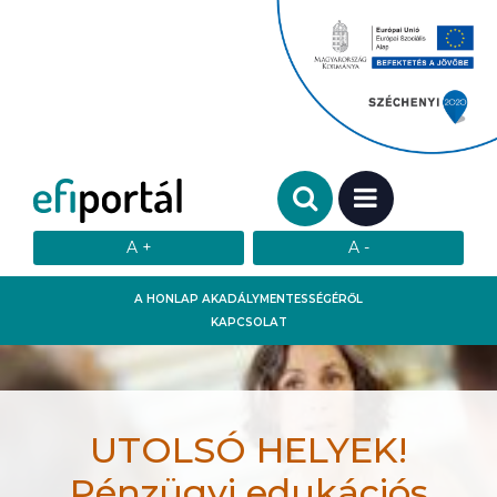
Keresendő szó:
MENÜ
A HONLAP AKADÁLYMENTESSÉGÉRŐL
KAPCSOLAT
UTOLSÓ HELYEK!
Pénzügyi edukációs