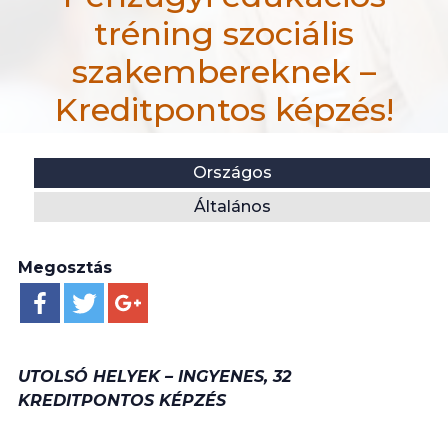
tréning szociális
szakembereknek –
Kreditpontos képzés!
efiportal.hu
Helyszín:
Kategória:
Országos
Hír
Általános
UTOLSÓ HELYEK! Pénzügyi edukációs tréning szociá
Megosztás
UTOLSÓ HELYEK – INGYENES, 32
KREDITPONTOS KÉPZÉS