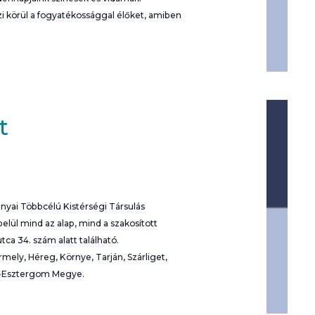
szi körül a fogyatékossággal élőket, amiben
t
ányai Többcélú Kistérségi Társulás
lül mind az alap, mind a szakosított
utca 34. szám alatt található.
ermely, Héreg, Környe, Tarján, Szárliget,
m-Esztergom Megye.