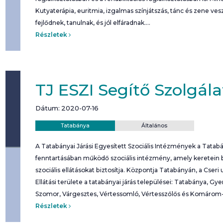
Kutyaterápia, euritmia, izgalmas színjátszás, tánc és zene ve
fejlődnek, tanulnak, és jól elfáradnak.…
Részletek
TJ ESZI Segítő Szolgála
Dátum: 2020-07-16
Helyszín:
Kategória:
Tatabánya
Általános
A Tatabányai Járási Egyesített Szociális Intézmények a Tatab
fenntartásában működő szociális intézmény, amely keretein be
szociális ellátásokat biztosítja. Központja Tatabányán, a Cseri 
Ellátási területe a tatabányai járás települései: Tatabánya, Gy
Szomor, Várgesztes, Vértessomló, Vértesszőlős és Komáro
Részletek