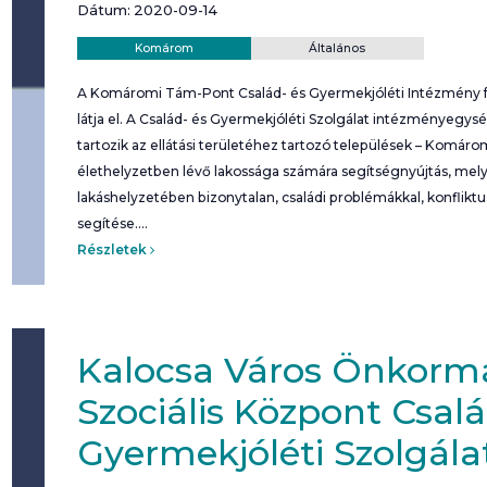
Dátum: 2020-09-14
Helyszín:
Kategória:
Komárom
Általános
A Komáromi Tám-Pont Család- és Gyermekjóléti Intézmény f
látja el. A Család- és Gyermekjóléti Szolgálat intézményegys
tartozik az ellátási területéhez tartozó települések – Komá
élethelyzetben lévő lakossága számára segítségnyújtás, mel
lakáshelyzetében bizonytalan, családi problémákkal, konflikt
segítése.…
Részletek
Kalocsa Város Önkorm
Szociális Központ Csal
Gyermekjóléti Szolgála