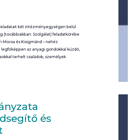
eladatait két intézményegységen belül
ég (továbbiakban: Szolgálat) feladatkörébe
rom Mocsa és Kisigmánd – nehéz
y legfőképpen az anyagi gondokkal küzdő,
usokkal terhelt családok, személyek
ányzata
ádsegítő és
t