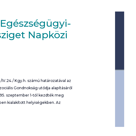
 Egészségügyi-
sziget Napközi
/IV.24./ Kgy.h. számú határozatával az
zociális Gondnokság utódja alapításáról
995. szeptember 1-től kezdték meg
ben kialakított helyiségekben. Az