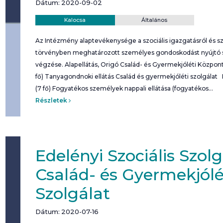
Dátum: 2020-09-02
Helyszín:
Kategória:
Kalocsa
Általános
Az Intézmény alaptevékenysége a szociális igazgatásról és szociá
törvényben meghatározott személyes gondoskodást nyújtó szoc
végzése. Alapellátás, Origó Család- és Gyermekjóléti Központ:
fő) Tanyagondnoki ellátás Család és gyermekjóléti szolgálat Na
(7 fő) Fogyatékos személyek nappali ellátása (fogyatékos…
Részletek
Edelényi Szociális Szol
Család- és Gyermekjólé
Szolgálat
Dátum: 2020-07-16