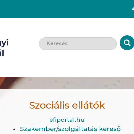
Keresendő szó:
yi
l
Szociális ellátók
efiportal.hu
Szakember/szolgáltatás kereső