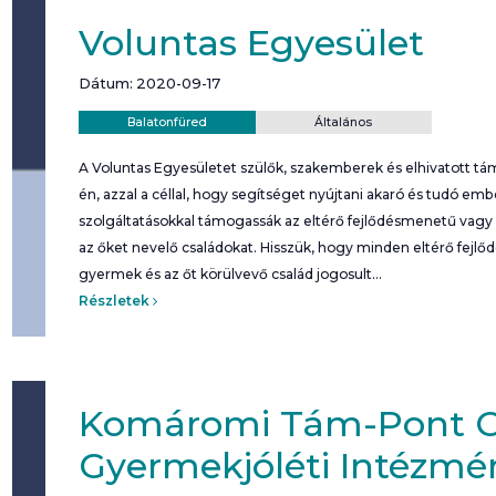
Voluntas Egyesület
Dátum: 2020-09-17
Helyszín:
Kategória:
Balatonfüred
Általános
A Voluntas Egyesületet szülők, szakemberek és elhivatott tá
én, azzal a céllal, hogy segítséget nyújtani akaró és tudó e
szolgáltatásokkal támogassák az eltérő fejlődésmenetű vagy
az őket nevelő családokat. Hisszük, hogy minden eltérő fejlő
gyermek és az őt körülvevő család jogosult…
Részletek
Komáromi Tám-Pont Cs
Gyermekjóléti Intézmé