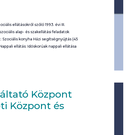
lis ellátásokról szóló 1993. évi III.
iális alap- és szakellátási feladatok
 Szociális konyha Házi segítségnyújtás (45
ppali ellátás: Időskorúak nappali ellátása
gáltató Központ
ti Központ és