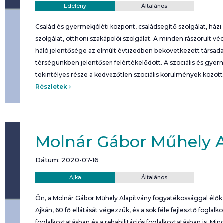
Helyszín:
Kategória:
Edelény
Általános
Család és gyermekjóléti központ, családsegítő szolgálat, házi
szolgálat, otthoni szakápolói szolgálat. A minden rászorult vé
háló jelentősége az elmúlt évtizedben bekövetkezett társada
térségünkben jelentősen felértékelődött. A szociális és gyer
tekintélyes része a kedvezőtlen szociális körülmények között 
Részletek
Molnár Gábor Műhely A
Dátum: 2020-07-16
Helyszín:
Kategória:
Ajka
Általános
Ön, a Molnár Gábor Műhely Alapítvány fogyatékossággal élők 
Ajkán, 60 fő ellátását végezzük, és a sok féle fejlesztő foglalk
foglalkoztatásban és a rehabilitációs foglalkoztatásban is. M