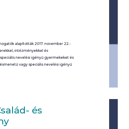
mogatók alapították 2017. november 22.-
mberekkel, intézményekkel és
 speciális nevelési igényű gyermekeket és
désmenetű vagy speciális nevelési igényű
alád- és
ny