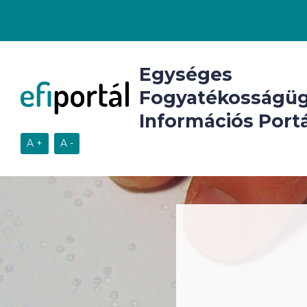
Egységes
Fogyatékosságüg
Információs Portá