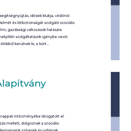
 segítségnyújtás, idősek klubja, védőnői
delmét és létbiztonságát szolgáló szociális
lmi, gazdasági változások hatására
mekjóléti szolgáltatások igénybe vevői
élőkből kerülnek ki, e kört…
lapítvány
nappali intézményébe látogatott el.
ozás mellett, dolgoznak a szociális
indennapjaink színesek és vidámak.