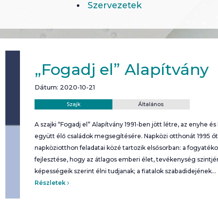
Szervezetek
„Fogadj el” Alapítvány
Dátum: 2020-10-21
Helyszín:
Kategória:
Szajk
Általános
A szajki “Fogadj el” Alapítvány 1991-ben jött létre, az enyhe é
együtt élő családok megsegítésére. Napközi otthonát 1995 ó
napköziotthon feladatai közé tartozik elsősorban: a fogyaték
fejlesztése, hogy az átlagos emberi élet, tevékenység szintjé
képességeik szerint élni tudjanak; a fiatalok szabadidejének…
Részletek