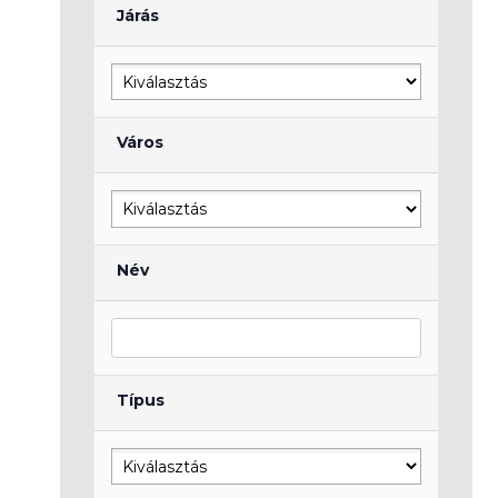
Járás
Város
Név
Típus