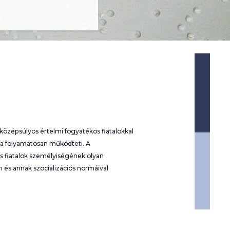
s középsúlyos értelmi fogyatékos fiatalokkal
ta folyamatosan működteti. A
os fiatalok személyiségének olyan
n és annak szocializációs normáival