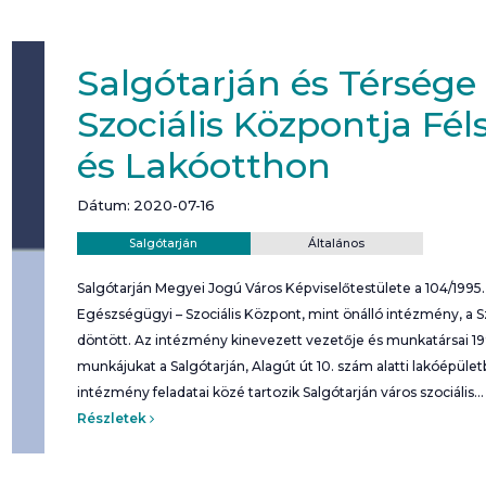
Salgótarján és Térsége
Szociális Központja Fél
és Lakóotthon
Dátum: 2020-07-16
Helyszín:
Kategória:
Salgótarján
Általános
Salgótarján Megyei Jogú Város Képviselőtestülete a 104/1995. 
Egészségügyi – Szociális Központ, mint önálló intézmény, a S
döntött. Az intézmény kinevezett vezetője és munkatársai 1
munkájukat a Salgótarján, Alagút út 10. szám alatti lakóépület
intézmény feladatai közé tartozik Salgótarján város szociális…
Részletek