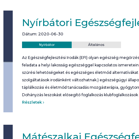
Nyírbátori Egészségfejl
Dátum: 2020-06-30
Helyszín:
Kategória:
Nyírbátor
Általános
Az Egészségfejlesztési Irodák (EFI) olyan egészség megőrzési
feladata a helyi lakosság egészséggel kapcsolatos ismeretei
szűrési lehetőségeket és egészséges életmód alternatívákat b
szolgáltatások irodánként változhatnak.) egészségügyi álla
táplálkozási és életmód tanácsadás mozgásterápia, gyógyto
Dohányzás leszokást elősegítő foglalkozás klubfoglalkozások
Részletek
Mátészalkai Egészségfej