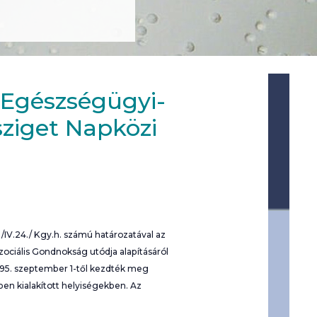
 Egészségügyi-
sziget Napközi
/IV.24./ Kgy.h. számú határozatával az
zociális Gondnokság utódja alapításáról
995. szeptember 1-től kezdték meg
ben kialakított helyiségekben. Az