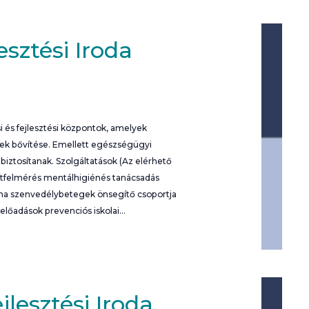
esztési Iroda
 és fejlesztési központok, amelyek
nek bővítése. Emellett egészségügyi
iztosítanak. Szolgáltatások (Az elérhető
potfelmérés mentálhigiénés tanácsadás
rna szenvedélybetegek önsegítő csoportja
 előadások prevenciós iskolai…
lesztési Iroda