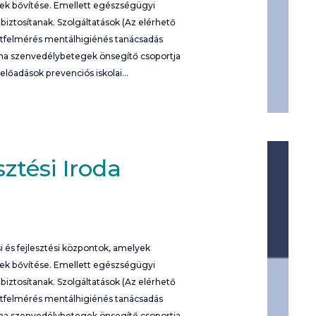
nek bővítése. Emellett egészségügyi
iztosítanak. Szolgáltatások (Az elérhető
potfelmérés mentálhigiénés tanácsadás
rna szenvedélybetegek önsegítő csoportja
 előadások prevenciós iskolai…
ztési Iroda
 és fejlesztési központok, amelyek
nek bővítése. Emellett egészségügyi
iztosítanak. Szolgáltatások (Az elérhető
potfelmérés mentálhigiénés tanácsadás
rna szenvedélybetegek önsegítő csoportja