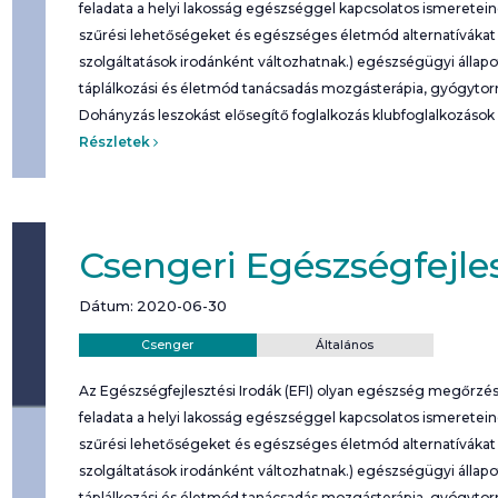
feladata a helyi lakosság egészséggel kapcsolatos ismeretei
szűrési lehetőségeket és egészséges életmód alternatívákat b
szolgáltatások irodánként változhatnak.) egészségügyi álla
táplálkozási és életmód tanácsadás mozgásterápia, gyógyto
Dohányzás leszokást elősegítő foglalkozás klubfoglalkozások
Részletek
Csengeri Egészségfejles
Dátum: 2020-06-30
Helyszín:
Kategória:
Csenger
Általános
Az Egészségfejlesztési Irodák (EFI) olyan egészség megőrzési
feladata a helyi lakosság egészséggel kapcsolatos ismeretei
szűrési lehetőségeket és egészséges életmód alternatívákat b
szolgáltatások irodánként változhatnak.) egészségügyi álla
táplálkozási és életmód tanácsadás mozgásterápia, gyógyto