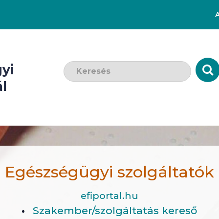
Keresendő szó:
yi
l
Egészségügyi szolgáltatók
efiportal.hu
Szakember/szolgáltatás kereső