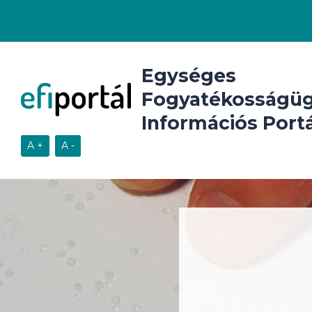
Egységes
Fogyatékosságüg
Információs Portá