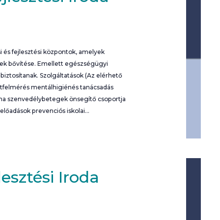
 és fejlesztési központok, amelyek
nek bővítése. Emellett egészségügyi
iztosítanak. Szolgáltatások (Az elérhető
potfelmérés mentálhigiénés tanácsadás
rna szenvedélybetegek önsegítő csoportja
 előadások prevenciós iskolai…
esztési Iroda