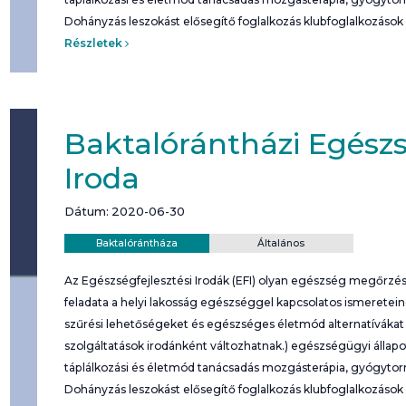
Dohányzás leszokást elősegítő foglalkozás klubfoglalkozások
Részletek
Baktalórántházi Egészs
Iroda
Dátum: 2020-06-30
Helyszín:
Kategória:
Baktalórántháza
Általános
Az Egészségfejlesztési Irodák (EFI) olyan egészség megőrzési
feladata a helyi lakosság egészséggel kapcsolatos ismeretei
szűrési lehetőségeket és egészséges életmód alternatívákat b
szolgáltatások irodánként változhatnak.) egészségügyi álla
táplálkozási és életmód tanácsadás mozgásterápia, gyógyto
Dohányzás leszokást elősegítő foglalkozás klubfoglalkozások