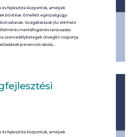
 és fejlesztési központok, amelyek
nek bővítése. Emellett egészségügyi
iztosítanak. Szolgáltatások (Az elérhető
potfelmérés mentálhigiénés tanácsadás
rna szenvedélybetegek önsegítő csoportja
 előadások prevenciós iskolai…
fejlesztési
 és fejlesztési központok, amelyek