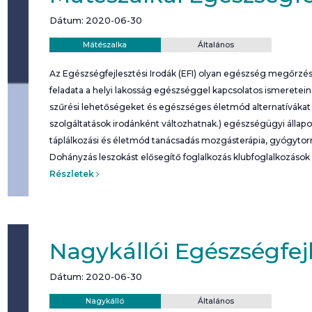
Dátum: 2020-06-30
Helyszín:
Kategória:
Mátészalka
Általános
Az Egészségfejlesztési Irodák (EFI) olyan egészség megőrzési
feladata a helyi lakosság egészséggel kapcsolatos ismeretei
szűrési lehetőségeket és egészséges életmód alternatívákat b
szolgáltatások irodánként változhatnak.) egészségügyi álla
táplálkozási és életmód tanácsadás mozgásterápia, gyógyto
Dohányzás leszokást elősegítő foglalkozás klubfoglalkozások
Részletek
Nagykállói Egészségfejl
Dátum: 2020-06-30
Helyszín:
Kategória:
Nagykálló
Általános