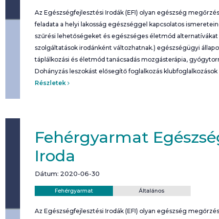
Az Egészségfejlesztési Irodák (EFI) olyan egészség megőrzési
feladata a helyi lakosság egészséggel kapcsolatos ismeretei
szűrési lehetőségeket és egészséges életmód alternatívákat b
szolgáltatások irodánként változhatnak.) egészségügyi álla
táplálkozási és életmód tanácsadás mozgásterápia, gyógyto
Dohányzás leszokást elősegítő foglalkozás klubfoglalkozások
Részletek
Fehérgyarmat Egészség
Iroda
Dátum: 2020-06-30
Helyszín:
Kategória:
Fehérgyarmat
Általános
Az Egészségfejlesztési Irodák (EFI) olyan egészség megőrzési