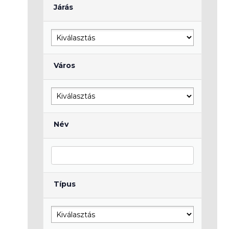
Járás
Város
Név
Típus