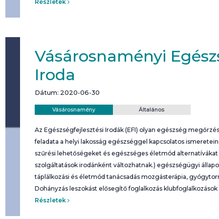
Részletek
Vásárosnaményi Egészs
Iroda
Dátum: 2020-06-30
Helyszín:
Kategória:
Vásárosnamény
Általános
Az Egészségfejlesztési Irodák (EFI) olyan egészség megőrzési
feladata a helyi lakosság egészséggel kapcsolatos ismeretei
szűrési lehetőségeket és egészséges életmód alternatívákat b
szolgáltatások irodánként változhatnak.) egészségügyi álla
táplálkozási és életmód tanácsadás mozgásterápia, gyógyto
Dohányzás leszokást elősegítő foglalkozás klubfoglalkozások
Részletek