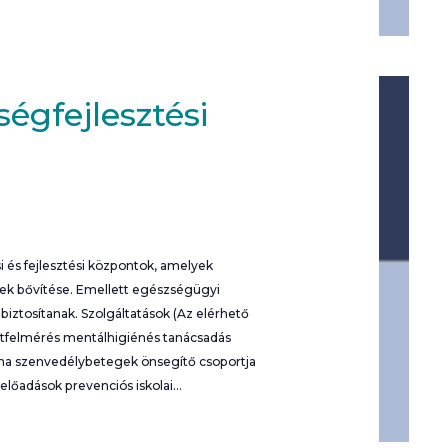
égfejlesztési
 és fejlesztési központok, amelyek
nek bővítése. Emellett egészségügyi
iztosítanak. Szolgáltatások (Az elérhető
potfelmérés mentálhigiénés tanácsadás
rna szenvedélybetegek önsegítő csoportja
 előadások prevenciós iskolai…