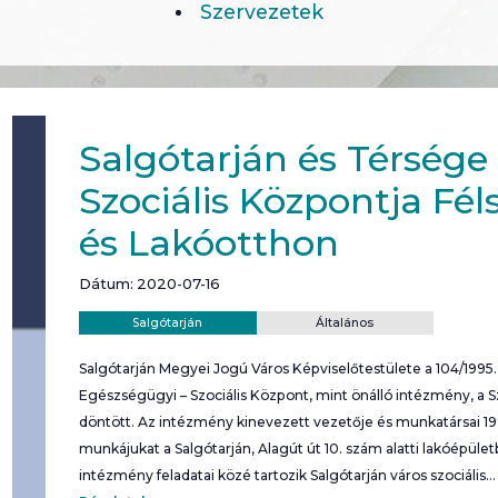
Szervezetek
Salgótarján és Térsége
Szociális Központja Fél
és Lakóotthon
Dátum: 2020-07-16
Helyszín:
Kategória:
Salgótarján
Általános
Salgótarján Megyei Jogú Város Képviselőtestülete a 104/1995. 
Egészségügyi – Szociális Központ, mint önálló intézmény, a S
döntött. Az intézmény kinevezett vezetője és munkatársai 1
munkájukat a Salgótarján, Alagút út 10. szám alatti lakóépület
intézmény feladatai közé tartozik Salgótarján város szociális…