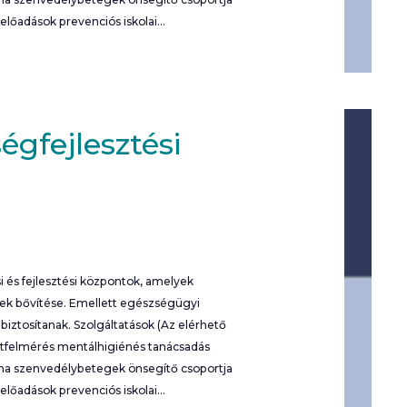
 előadások prevenciós iskolai…
égfejlesztési
 és fejlesztési központok, amelyek
nek bővítése. Emellett egészségügyi
iztosítanak. Szolgáltatások (Az elérhető
potfelmérés mentálhigiénés tanácsadás
rna szenvedélybetegek önsegítő csoportja
 előadások prevenciós iskolai…